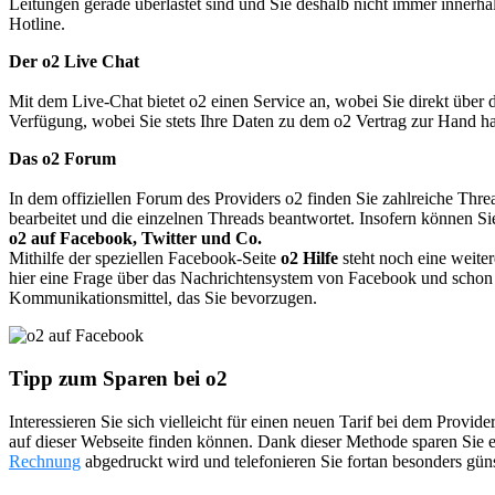
Leitungen gerade überlastet sind und Sie deshalb nicht immer inner
Hotline.
Der o2 Live Chat
Mit dem Live-Chat bietet o2 einen Service an, wobei Sie direkt über 
Verfügung, wobei Sie stets Ihre Daten zu dem o2 Vertrag zur Hand 
Das o2 Forum
In dem offiziellen Forum des Providers o2 finden Sie zahlreiche Th
bearbeitet und die einzelnen Threads beantwortet. Insofern können Si
o2 auf Facebook, Twitter und Co.
Mithilfe der speziellen Facebook-Seite
o2 Hilfe
steht noch eine weite
hier eine Frage über das Nachrichtensystem von Facebook und schon 
Kommunikationsmittel, das Sie bevorzugen.
Tipp zum Sparen bei o2
Interessieren Sie sich vielleicht für einen neuen Tarif bei dem Provide
auf dieser Webseite finden können. Dank dieser Methode sparen Sie ei
Rechnung
abgedruckt wird und telefonieren Sie fortan besonders gün