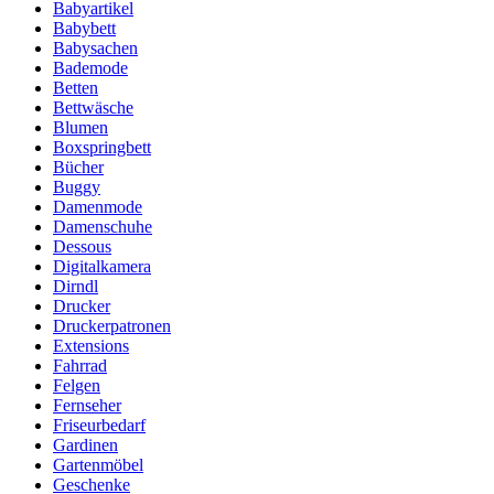
Babyartikel
Babybett
Babysachen
Bademode
Betten
Bettwäsche
Blumen
Boxspringbett
Bücher
Buggy
Damenmode
Damenschuhe
Dessous
Digitalkamera
Dirndl
Drucker
Druckerpatronen
Extensions
Fahrrad
Felgen
Fernseher
Friseurbedarf
Gardinen
Gartenmöbel
Geschenke