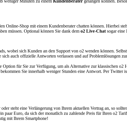
halb weniger Minuten zu einem
Kundenberater
gelangen können. Besond
den Online-Shop mit einem Kundenberater chatten können. Hierbei steht
haben müssen. Optional können Sie dank dem
o2 Live-Chat
sogar eine 
reads, wobei sich Kunden an den Support von o2 wenden können. Selbst
e sich auch offizielle Antworten verlassen und auf Problemlösungen zur
re Option für Sie zur Verfügung, um als Alternative zur klassischen o2
bekommen Sie innerhalb weniger Stunden eine Antwort. Per Twitter ist 
r oder steht eine Verlängerung von Ihrem aktuellen Vertrag an, so sollte
n paar Euro, da sich der monatlich zu zahlende Preis für Ihren o2 Tar
stig mit Ihrem Smartphone!