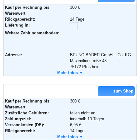
Kauf per Rechnung bis
300 €
Weiterführende Informationen:
AGB
Warenwert:
Rückgaberecht:
14 Tage
Lieferung in:
Weitere Zahlungsmethoden:
Adresse:
BRUNO BADER GmbH + Co. KG
Maximilianstraße 48
75172 Pforzheim
Telefon:
Mehr Infos ▼
+49 (0) 1805 222 555
Fax:
+49 (0) 1805 222 777
Email:
service@bader.de
Soziale Kanäle:
zum Shop
Weiterführende Informationen:
AGB
Kauf per Rechnung bis
300 €
Warenwert:
Zusätzliche Gebühren:
fallen nicht an
Zahlungsziel:
innerhalb 10 Tagen
Versandkosten (DE):
6,95 €
Rückgaberecht:
14 Tage
Retoure kostenlos:
Mehr Infos ▼
Ja