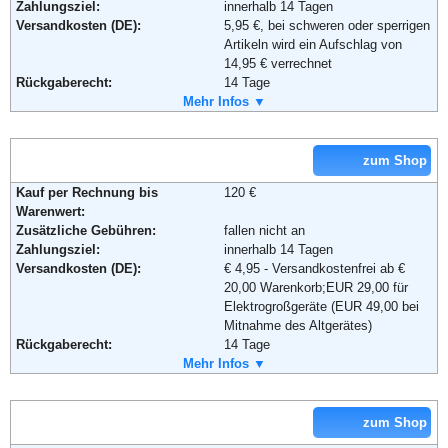
Zahlungsziel:
innerhalb 14 Tagen
c/o Baur FullfillmentSolutions GmbH
Versandkosten (DE):
5,95 €, bei schweren oder sperrigen
Michael-Dechant-Str.11
Artikeln wird ein Aufschlag von
96260 Weismain
14,95 € verrechnet
Telefon:
+49 (0)800 - 585 5000
Rückgaberecht:
14 Tage
Fax:
+49 (0)800 - 585 5001
Retoure kostenlos:
Mehr Infos ▼
Ja
Email:
service@mirapodo.de
Retourenschein:
im Paket enthalten
Soziale Kanäle:
Lieferung in:
zum Shop
Weitere Zahlungsmethoden:
Weiterführende Informationen:
Blog
,
AGB
Kauf per Rechnung bis
120 €
Adresse:
Heinrich Heine GmbH
Warenwert:
Windeckstraße 15
Zusätzliche Gebühren:
fallen nicht an
D-76135 Karlsruhe
Zahlungsziel:
innerhalb 14 Tagen
Telefon:
0180–53636
Versandkosten (DE):
€ 4,95 - Versandkostenfrei ab €
Fax:
+49-(0)721-991 1919
20,00 Warenkorb;EUR 29,00 für
Email:
info@heine.de
Elektrogroßgeräte (EUR 49,00 bei
Soziale Kanäle:
Mitnahme des Altgerätes)
Rückgaberecht:
14 Tage
Weiterführende Informationen:
Blog
,
AGB
Retoure kostenlos:
Mehr Infos ▼
Ja
Retourenschein:
im Paket enthalten
Lieferung in:
zum Shop
Weitere Zahlungsmethoden: