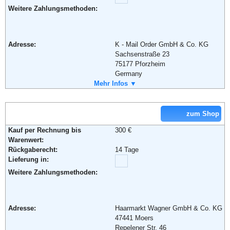
Weitere Zahlungsmethoden:
Adresse:
K - Mail Order GmbH & Co. KG
Sachsenstraße 23
75177 Pforzheim
Germany
Telefon:
Mehr Infos ▼
+49 (0) 180 - 54 200
Fax:
+49 (0) 180 - 530 73 00
Email:
service@wenz.de
Weiterführende Informationen:
AGB
zum Shop
Kauf per Rechnung bis
300 €
Warenwert:
Rückgaberecht:
14 Tage
Lieferung in:
Weitere Zahlungsmethoden:
Adresse:
Haarmarkt Wagner GmbH & Co. KG
47441 Moers
Repelener Str. 46