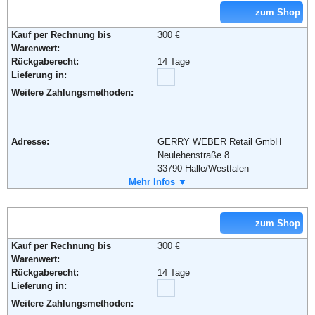
Weiterführende Informationen:
AGB
zum Shop
Kauf per Rechnung bis
300 €
Warenwert:
Rückgaberecht:
14 Tage
Lieferung in:
Weitere Zahlungsmethoden:
Adresse:
GERRY WEBER Retail GmbH
Neulehenstraße 8
33790 Halle/Westfalen
Telefon:
Mehr Infos ▼
+49 (0) 1805 - 43 77 99
Fax:
+49 (0) 1805 - 43 77 98
Email:
service@house-of-gerryweber.de
Weiterführende Informationen:
AGB
zum Shop
Kauf per Rechnung bis
300 €
Warenwert:
Rückgaberecht:
14 Tage
Lieferung in:
Weitere Zahlungsmethoden: