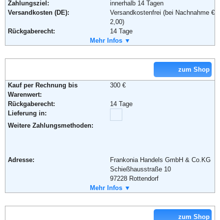
Zahlungsziel:
innerhalb 14 Tagen
Versandkosten (DE):
Versandkostenfrei (bei Nachnahme €
2,00)
Rückgaberecht:
14 Tage
Retoure kostenlos:
Mehr Infos ▼
Ja
Retourenschein:
im Paket enthalten
Lieferung in:
zum Shop
Weitere Zahlungsmethoden:
Kauf per Rechnung bis
300 €
Warenwert:
Rückgaberecht:
14 Tage
Adresse:
s.Oliver Bernd Freier GmbH & Co.
Lieferung in:
KG
s.Oliver Straße 1
Weitere Zahlungsmethoden:
97228 Rottendorf
Telefon:
+49 (0) 180 - 5007704
Fax:
+49 (0) 180 - 5007705
Adresse:
Frankonia Handels GmbH & Co.KG
Email:
onlineshop@soliver.com
Schießhausstraße 10
Soziale Kanäle:
97228 Rottendorf
Telefon:
Mehr Infos ▼
+49 (0)180 - 6 40 50 40-0
Fax:
+49 (0)180 - 6 40 50 40-6
Weiterführende Informationen:
AGB
Email:
mail@frankonia.de
Soziale Kanäle:
zum Shop