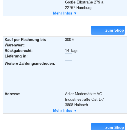
Große Elbstraße 279 a
22767 Hamburg
Telefon:
Mehr Infos ▼
+49 (0) 1805 – 376685
Weiterführende Informationen:
Blog
,
AGB
Fax:
+49 (0) 40 - 808 159 505
Email:
kundenservice@frontlineshop.com
Soziale Kanäle:
zum Shop
Kauf per Rechnung bis
300 €
Warenwert:
Weiterführende Informationen:
AGB
Rückgaberecht:
14 Tage
Lieferung in:
Weitere Zahlungsmethoden:
Adresse:
Adler Modemärkte AG
Industriestraße Ost 1-7
3808 Haibach
Telefon:
Mehr Infos ▼
+49 (0) 180 - 69 94 94 9
Fax:
+49 6021 - 63 38 49 8
Email:
bestellung@adler.de
Soziale Kanäle:
zum Shop