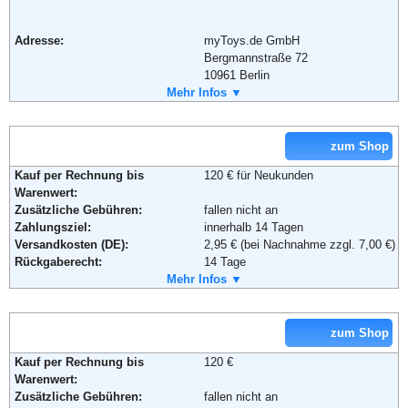
Adresse:
myToys.de GmbH
Bergmannstraße 72
10961 Berlin
Telefon:
Mehr Infos ▼
+49 (0)30 - 200 747 200
Fax:
+49 (0)30 - 726 201444
Email:
service@myToys.de
Soziale Kanäle:
zum Shop
Kauf per Rechnung bis
120 € für Neukunden
Warenwert:
Weiterführende Informationen:
Blog
,
AGB
Zusätzliche Gebühren:
fallen nicht an
Zahlungsziel:
innerhalb 14 Tagen
Versandkosten (DE):
2,95 € (bei Nachnahme zzgl. 7,00 €)
Rückgaberecht:
14 Tage
Retoure kostenlos:
Mehr Infos ▼
Ja
Retourenschein:
im Paket enthalten
Lieferung in:
zum Shop
Weitere Zahlungsmethoden:
Kauf per Rechnung bis
120 €
Warenwert:
Zusätzliche Gebühren:
fallen nicht an
Adresse:
Mirapodo GmbH