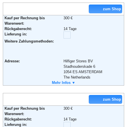
Email:
kundendienst@beate-uhse.com
Soziale Kanäle:
zum Shop
Kauf per Rechnung bis
300 €
Warenwert:
Weiterführende Informationen:
Blog
,
AGB
Rückgaberecht:
14 Tage
Lieferung in:
Weitere Zahlungsmethoden:
Adresse:
Hilfiger Stores BV
Stadhouderskade 6
1054 ES AMSTERDAM
The Netherlands
Telefon:
Mehr Infos ▼
+49 (0) 180 - 570 80 01
Fax:
+49 (0) 180 - 570 80 02
Email:
service@de.tommy.com
Soziale Kanäle:
zum Shop
Kauf per Rechnung bis
300 €
Warenwert:
Weiterführende Informationen:
AGB
Rückgaberecht:
14 Tage
Lieferung in: