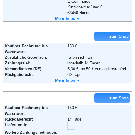
E-Commerce
Soziale Kanäle:
Kinzigheimer Weg 6
63450 Hanau
Telefon:
Mehr Infos ▼
+49 (0) 180 - 5 35 35 60
Weiterführende Informationen:
AGB
Fax:
+49 (0) 6181 - 368 442
Email:
service@schwab.de
Weiterführende Informationen:
Blog
,
AGB
zum Shop
Kauf per Rechnung bis
150 €
Warenwert:
Zusätzliche Gebühren:
fallen nicht an
Zahlungsziel:
innerhalb 14 Tagen
Versandkosten (DE):
5,00 €, ab 50 € versandkostenfrei
Rückgaberecht:
60 Tage
Retoure kostenlos:
Mehr Infos ▼
Kostenlos, innerhalb von 60 Tagen.
Retourenschein:
per Mail
Lieferung in:
zum Shop
Weitere Zahlungsmethoden:
Kauf per Rechnung bis
150 €
Warenwert:
Rückgaberecht:
14 Tage
Adresse:
Nike Retail, BV
Lieferung in:
Colosseum 1
1213 NL Hilversum
Weitere Zahlungsmethoden: