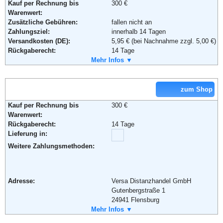
Kauf per Rechnung bis
300 €
Warenwert:
Weiterführende Informationen:
AGB
Zusätzliche Gebühren:
fallen nicht an
Zahlungsziel:
innerhalb 14 Tagen
Versandkosten (DE):
5,95 € (bei Nachnahme zzgl. 5,00 €)
Rückgaberecht:
14 Tage
Retoure kostenlos:
Mehr Infos ▼
Ja
Retourenschein:
im Paket enthalten
Lieferung in:
zum Shop
Weitere Zahlungsmethoden:
Kauf per Rechnung bis
300 €
Adresse:
Ulla Popken GmbH
Warenwert:
Am Waldrand 19
Rückgaberecht:
14 Tage
26178 Rastede
Lieferung in:
Telefon:
+49 (0) 800 - 53 33 999
Weitere Zahlungsmethoden:
Fax:
+49 (0) 800 - 56 66 999
Email:
kunden-service@popken.de
Soziale Kanäle:
Weiterführende Informationen:
AGB
Adresse:
Versa Distanzhandel GmbH
Gutenbergstraße 1
24941 Flensburg
Telefon:
Mehr Infos ▼
0180 6 000 194
Fax:
+49 (0) 180 - 5 2 400 10