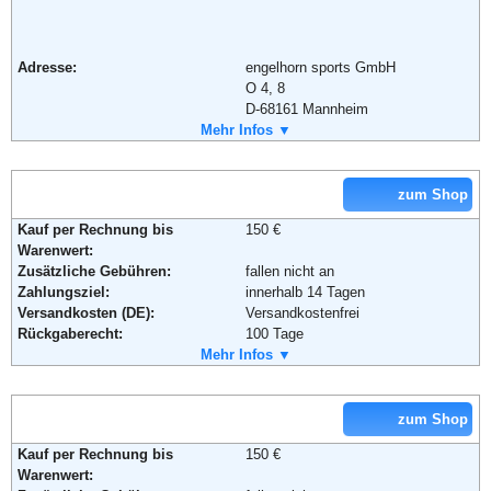
Niederlande
Telefon:
+49 (0) 6995206453
Soziale Kanäle:
Adresse:
engelhorn sports GmbH
O 4, 8
D-68161 Mannheim
Telefon:
Mehr Infos ▼
+49 (0) 621 - 167 - 0100
Fax:
+49 (0) 621 - 167 - 1404
Email:
info@engelhorn.de
Soziale Kanäle:
zum Shop
Kauf per Rechnung bis
150 €
Warenwert:
Weiterführende Informationen:
Blog
,
AGB
Zusätzliche Gebühren:
fallen nicht an
Zahlungsziel:
innerhalb 14 Tagen
Versandkosten (DE):
Versandkostenfrei
Rückgaberecht:
100 Tage
Retoure kostenlos:
Mehr Infos ▼
Ja
Retourenschein:
Muss selbst gedruckt werden
Lieferung in:
zum Shop
Weitere Zahlungsmethoden:
Kauf per Rechnung bis
150 €
Warenwert: