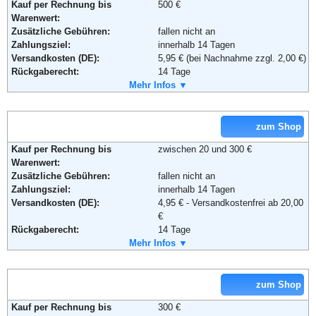
Kauf per Rechnung bis
500 €
Warenwert:
Zusätzliche Gebühren:
fallen nicht an
Zahlungsziel:
innerhalb 14 Tagen
Versandkosten (DE):
5,95 € (bei Nachnahme zzgl. 2,00 €)
Adresse:
KARSTADT Warenhaus GmbH
Rückgaberecht:
14 Tage
Theodor-Althoff-Str. 2
Retoure kostenlos:
Mehr Infos ▼
Ja
45133 Essen
Retourenschein:
im Paket enthalten
Telefon:
+49 (0) 180 - 5114414
Lieferung in:
Fax:
+49 (0) 180 - 5446610
Email:
hotline@karstadt.de
zum Shop
Weitere Zahlungsmethoden:
Soziale Kanäle:
Kauf per Rechnung bis
zwischen 20 und 300 €
Warenwert:
Weiterführende Informationen:
AGB
Zusätzliche Gebühren:
fallen nicht an
Adresse:
WITT-WEIDEN
Zahlungsziel:
innerhalb 14 Tagen
Schillerstraße 4-12
Versandkosten (DE):
4,95 € - Versandkostenfrei ab 20,00
92630 Weiden
€
Telefon:
+49 (0) 1805 - 21 21 00
Rückgaberecht:
14 Tage
Fax:
+49 (0) 1805 - 21 21 01
Retoure kostenlos:
Mehr Infos ▼
Ja
Email:
kundenservice@witt-weiden.de
Retourenschein:
im Paket enthalten
Soziale Kanäle:
Lieferung in:
zum Shop
Weitere Zahlungsmethoden:
Weiterführende Informationen:
AGB
Kauf per Rechnung bis
300 €