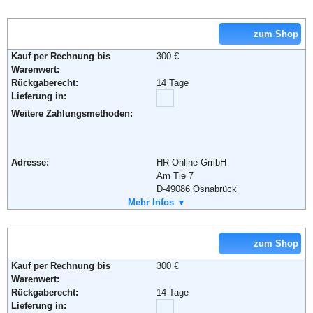
Retourenschein:
im Paket enthalten
Lieferung in:
zum Shop
Weitere Zahlungsmethoden:
Kauf per Rechnung bis
300 €
Warenwert:
Rückgaberecht:
14 Tage
Adresse:
CONLEY'S Modekontor GmbH
Lieferung in:
Strandbaddamm 2 - 4
D-22880 Wedel
Weitere Zahlungsmethoden:
Telefon:
+49 (0) 180 - 52 52 581
Fax:
+49 (0) 180 - 52 52 582
Email:
webmaster@conleys.de
Adresse:
HR Online GmbH
Soziale Kanäle:
Am Tie 7
D-49086 Osnabrück
Telefon:
Mehr Infos ▼
+49 (0)800 - 73669358
Weiterführende Informationen:
Blog
,
AGB
Fax:
+49 (0)0541 – 9584542
Email:
info@reno.de
Soziale Kanäle:
zum Shop
Kauf per Rechnung bis
300 €
Weiterführende Informationen:
AGB
Warenwert:
Rückgaberecht:
14 Tage
Lieferung in: