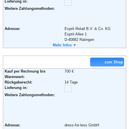
Lieferung in:
22453 Hamburg
Telefon:
+49 (0) 180 - 5824567
Weitere Zahlungsmethoden:
Fax:
+49 (0) 180 - 5824568
Email:
e-shop@tom-tailor.de
Soziale Kanäle:
Adresse:
Esprit Retail B.V. & Co. KG
Esprit Allee 1
D-40882 Ratingen
Weiterführende Informationen:
AGB
Telefon:
Mehr Infos ▼
+49 0()800 00 377748
Fax:
+49 (0)800 11 377748.
Email:
service@esprit.de
Soziale Kanäle:
zum Shop
Kauf per Rechnung bis
700 €
Weiterführende Informationen:
AGB
Warenwert:
Rückgaberecht:
14 Tage
Lieferung in:
Weitere Zahlungsmethoden:
Adresse:
dress-for-less GmbH