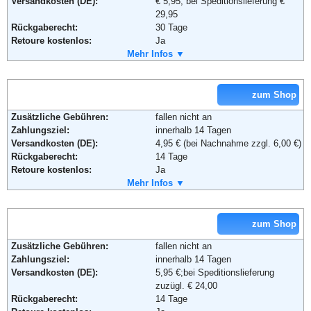
Versandkosten (DE):
€ 5,95, bei Speditionslieferung €
29,95
Rückgaberecht:
30 Tage
Retoure kostenlos:
Ja
Retourenschein:
Mehr Infos ▼
im Paket enthalten
Lieferung in:
Weitere Zahlungsmethoden:
zum Shop
Zusätzliche Gebühren:
fallen nicht an
Zahlungsziel:
innerhalb 14 Tagen
Adresse:
Otto GmbH & Co KG
Versandkosten (DE):
4,95 € (bei Nachnahme zzgl. 6,00 €)
Wandsbeker Straße 3-7
Rückgaberecht:
14 Tage
22172 Hamburg
Retoure kostenlos:
Ja
Telefon:
+49 (0)40 - 6461 - 0
Retourenschein:
Mehr Infos ▼
im Paket enthalten
Fax:
+49 (0)40 - 6461 - 8571
Lieferung in:
Email:
service@otto.de
Soziale Kanäle:
Weitere Zahlungsmethoden:
zum Shop
Zusätzliche Gebühren:
fallen nicht an
Weiterführende Informationen:
Blog
,
AGB
Zahlungsziel:
innerhalb 14 Tagen
Adresse:
GALERIA Kaufhof GmbH
Versandkosten (DE):
5,95 €;bei Speditionslieferung
Leonhard-Tietz-Str. 1
zuzügl. € 24,00
50676 Köln
Rückgaberecht:
14 Tage
Telefon:
+49 (0) 1805 - 17 25 17