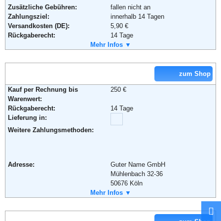
Zusätzliche Gebühren:
fallen nicht an
Weiterführende Informationen:
Blog
,
AGB
Zahlungsziel:
innerhalb 14 Tagen
Versandkosten (DE):
5,90 €
Adresse:
EGO IST GmbH
Rückgaberecht:
14 Tage
Webergasse 1
Retoure kostenlos:
Mehr Infos ▼
Ja
01067 Dresden
Retourenschein:
im Paket enthalten
Telefon:
+49 (0351) 48123-0
Lieferung in:
Fax:
+49 (0351) 48123 848
Email:
info@egoist.de
zum Shop
Weitere Zahlungsmethoden:
Soziale Kanäle:
Kauf per Rechnung bis
250 €
Weiterführende Informationen:
AGB
Warenwert:
Rückgaberecht:
14 Tage
Adresse:
Editions Atlas SAS
Lieferung in:
Postfach 97 04 01
12 704 Berlin
Weitere Zahlungsmethoden:
Telefon:
+49 (0) 1805 - 70 80 07
Fax:
(+33)3 28 520 529
Email:
contact@coreye.fr
Adresse:
Guter Name GmbH
Soziale Kanäle:
Mühlenbach 32-36
50676 Köln
Telefon:
Mehr Infos ▼
01805 486233
Weiterführende Informationen:
AGB
Fax:
+49 (0) 221 / 270 49 490
Email:
info@guna.de
Soziale Kanäle: