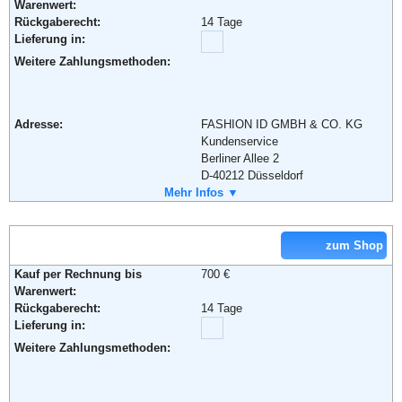
Warenwert:
Weiterführende Informationen:
AGB
Rückgaberecht:
14 Tage
Lieferung in:
Weitere Zahlungsmethoden:
Adresse:
FASHION ID GMBH & CO. KG
Kundenservice
Berliner Allee 2
D-40212 Düsseldorf
Telefon:
Mehr Infos ▼
+49 (0) 800 - 700 31 00
Fax:
+49 (0) 800 - 700 32 00
Email:
service@fashionid.de
Soziale Kanäle:
zum Shop
Kauf per Rechnung bis
700 €
Weiterführende Informationen:
Blog
,
AGB
Warenwert:
Rückgaberecht:
14 Tage
Lieferung in:
Weitere Zahlungsmethoden: