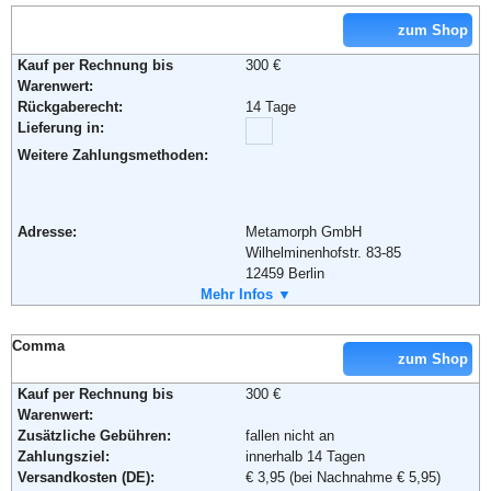
Email:
service@schwab.de
Weiterführende Informationen:
Blog
,
AGB
zum Shop
Kauf per Rechnung bis
300 €
Warenwert:
Rückgaberecht:
14 Tage
Lieferung in:
Weitere Zahlungsmethoden:
Adresse:
Metamorph GmbH
Wilhelminenhofstr. 83-85
12459 Berlin
Telefon:
Mehr Infos ▼
+49 (0)30 – 400 44 60
Fax:
+49 (0)30 – 400 446 39
Email:
support@maskworld.com
Comma
Soziale Kanäle:
zum Shop
Kauf per Rechnung bis
300 €
Warenwert:
Weiterführende Informationen:
AGB
Zusätzliche Gebühren:
fallen nicht an
Zahlungsziel:
innerhalb 14 Tagen
Versandkosten (DE):
€ 3,95 (bei Nachnahme € 5,95)