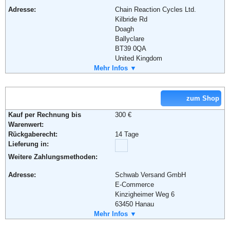
Adresse:
Chain Reaction Cycles Ltd.
Kilbride Rd
Doagh
Ballyclare
BT39 0QA
United Kingdom
Telefon:
Mehr Infos ▼
0044 2893 345 529
Fax:
0044 2893 349 461
Email:
verkauf@chainreactioncycles.com
Soziale Kanäle:
zum Shop
Kauf per Rechnung bis
300 €
Warenwert:
Weiterführende Informationen:
AGB
Rückgaberecht:
14 Tage
Lieferung in:
Weitere Zahlungsmethoden:
Adresse:
Schwab Versand GmbH
E-Commerce
Kinzigheimer Weg 6
63450 Hanau
Telefon:
Mehr Infos ▼
+49 (0) 180 - 5 35 35 60
Fax:
+49 (0) 6181 - 368 442