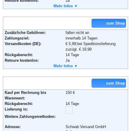
Retoure kostenlos:
Ja
Fax:
+49 (0) 1805 - 17 35 17
Retourenschein:
Mehr Infos ▼
im Paket enthalten
Email:
service@galeria-kaufhof.de
Lieferung in:
Soziale Kanäle:
Weitere Zahlungsmethoden:
zum Shop
Weiterführende Informationen:
Blog
,
AGB
Zusätzliche Gebühren:
fallen nicht an
Zahlungsziel:
innerhalb 14 Tagen
Adresse:
Baur Versand (GmbH & Co KG)
Versandkosten (DE):
€ 5,99;bei Speditionslieferung
Bahnhofstraße 10
zuzügl. € 19,99
96222 Burgkunstadt
Rückgaberecht:
14 Tage
Telefon:
+49 (0)180-530 50 50
Retoure kostenlos:
Ja
Fax:
+49 (0)9572-91 22 55
Retourenschein:
Mehr Infos ▼
im Paket enthalten
Email:
service@baur.de
Lieferung in:
Soziale Kanäle:
Weitere Zahlungsmethoden:
zum Shop
Weiterführende Informationen:
Blog
,
AGB
Kauf per Rechnung bis
150 €
Warenwert:
Adresse:
bonprix Handelsgesellschaft mbH
Rückgaberecht:
14 Tage
Haldesdorfer Straße 61
Lieferung in:
22179 Hamburg
Telefon:
+49 (0) 40 – 64 62 – 0
Weitere Zahlungsmethoden:
Fax:
+49 (0) 40 – 64 62 –37 00
Adresse:
Schwab Versand GmbH
Email:
service@bonprix.net