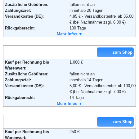
Zusätzliche Gebühren:
fallen nicht an
Zahlungsziel:
innerhalb 20 Tagen
Versandkosten (DE):
4,95 € - Versandkostenfrei ab 35,00
€ (bei Nachnahme zzgl. 6,00 €)
Rückgaberecht:
100 Tage
Retoure kostenlos:
Mehr Infos ▼
Ja
Retourenschein:
im Paket enthalten
Lieferung in:
zum Shop
Weitere Zahlungsmethoden:
Kauf per Rechnung bis
1.000 €
Warenwert:
Zusätzliche Gebühren:
fallen nicht an
Zahlungsziel:
innerhalb 14 Tagen
Versandkosten (DE):
5,00 € - Versandkostenfrei ab 100,00
Adresse:
TREDEX GmbH
€ (bei Nachnahme zzgl. 7,00 €)
Tiroler Straße 13A
Rückgaberecht:
14 Tage
45659 Recklinghausen
Retoure kostenlos:
Mehr Infos ▼
Ja
Deutschland
Retourenschein:
Muss selbst gedruckt werden
Telefon:
+49 (0) 2361 9959030
Lieferung in:
Fax:
+49 (0) 800 7866465
Email:
kundenservice@runnerspoint.de
zum Shop
Weitere Zahlungsmethoden:
Soziale Kanäle:
Kauf per Rechnung bis
250 €
Warenwert: