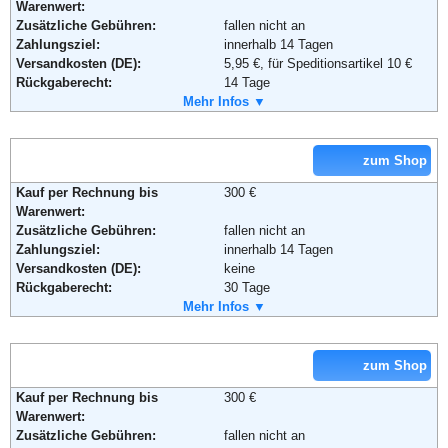
Warenwert:
Zusätzliche Gebühren:
fallen nicht an
Zahlungsziel:
innerhalb 14 Tagen
Versandkosten (DE):
5,95 €, für Speditionsartikel 10 €
Adresse:
babymarkt.de GmbH
Rückgaberecht:
14 Tage
Wulfshofstrasse 22
Retoure kostenlos:
Mehr Infos ▼
Ja
44149 Dortmund
Retourenschein:
im Paket enthalten
Telefon:
+49 (0)1805 - 210610
Lieferung in:
Fax:
+49 (0)1805 - 210611
Email:
info@baby-markt.de
zum Shop
Weitere Zahlungsmethoden:
Soziale Kanäle:
Kauf per Rechnung bis
300 €
Adresse:
SportScheck GmbH
Warenwert:
Sendlinger Str. 6
Zusätzliche Gebühren:
fallen nicht an
80331 München
Weiterführende Informationen:
AGB
Zahlungsziel:
innerhalb 14 Tagen
Telefon:
0180 55050
Versandkosten (DE):
keine
Fax:
0180 55051
Rückgaberecht:
30 Tage
Email:
service@sportscheck.com
Retoure kostenlos:
Mehr Infos ▼
Ja
Soziale Kanäle:
Retourenschein:
im Paket enthalten
Lieferung in:
zum Shop
Weiterführende Informationen:
Blog
,
AGB
Kauf per Rechnung bis
300 €
Warenwert:
Zusätzliche Gebühren:
fallen nicht an