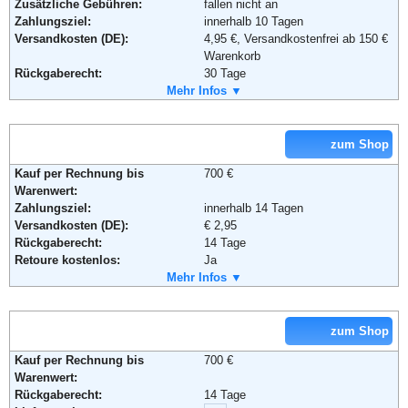
Zusätzliche Gebühren:
fallen nicht an
Adresse:
ABOUT YOU GmbH
Zahlungsziel:
innerhalb 10 Tagen
Christoph-Probst-Weg 4
Versandkosten (DE):
4,95 €, Versandkostenfrei ab 150 €
D-20251 Hamburg
Warenkorb
Telefon:
0800 30 15 085
Rückgaberecht:
30 Tage
Email:
kundenservice@aboutyou.de
Retoure kostenlos:
Mehr Infos ▼
Ja
Soziale Kanäle:
Retourenschein:
im Paket enthalten
Lieferung in:
zum Shop
Weitere Zahlungsmethoden:
Weiterführende Informationen:
AGB
Kauf per Rechnung bis
700 €
Warenwert:
Zahlungsziel:
innerhalb 14 Tagen
Adresse:
adidas International Trading B.V.
Versandkosten (DE):
€ 2,95
Atlas Arena, Africa Building
Rückgaberecht:
14 Tage
Hoogoorddreef 9a
Retoure kostenlos:
Ja
1101 BA Amsterdam ZO
Retourenschein:
Mehr Infos ▼
im Paket enthalten
Niederlande
Lieferung in:
Telefon:
+49 (0) 800 – 377 37 71
Email:
service@mail.shop.adidas.de
Weitere Zahlungsmethoden:
zum Shop
Soziale Kanäle:
Kauf per Rechnung bis
700 €
Warenwert:
Adresse:
TOM TAILOR Retail GmbH
Weiterführende Informationen:
Blog
,
AGB
Rückgaberecht:
14 Tage
Garstedter Weg 14