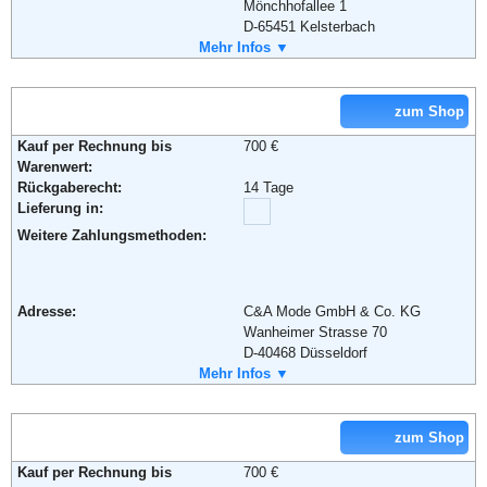
Mönchhofallee 1
D-65451 Kelsterbach
Telefon:
Mehr Infos ▼
+49 (0) 1805 - 3675377
Fax:
+49 (0) 1805 - 7467329
Email:
service@dress-for-less.de
Soziale Kanäle:
zum Shop
Kauf per Rechnung bis
700 €
Warenwert:
Weiterführende Informationen:
AGB
Rückgaberecht:
14 Tage
Lieferung in:
Weitere Zahlungsmethoden:
Adresse:
C&A Mode GmbH & Co. KG
Wanheimer Strasse 70
D-40468 Düsseldorf
Telefon:
Mehr Infos ▼
+49 (0) 211 / 9872-0
Fax:
+49 (0) 211 9872
Email:
service@shop-cunda.de
Soziale Kanäle:
zum Shop
Kauf per Rechnung bis
700 €