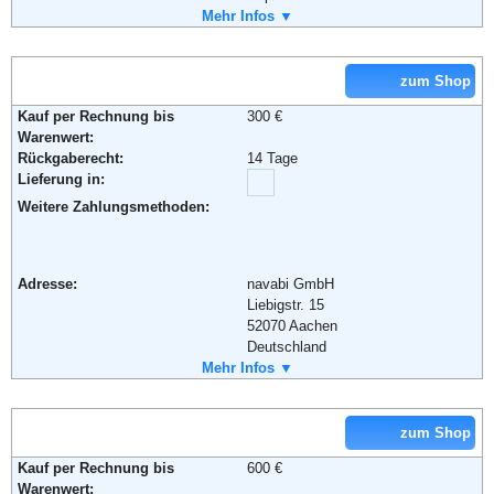
Telefon:
Mehr Infos ▼
++49 / (0)28 41 / 88 97 093
Fax:
++ 49 / (0)2841 /87 06 99 09
Soziale Kanäle:
zum Shop
Weiterführende Informationen:
Blog
Kauf per Rechnung bis
300 €
Warenwert:
Rückgaberecht:
14 Tage
Lieferung in:
Weitere Zahlungsmethoden:
Adresse:
navabi GmbH
Liebigstr. 15
52070 Aachen
Deutschland
Telefon:
Mehr Infos ▼
+49 (0) 241 900 53 37 22
Fax:
+49 (0) 241 900 53 37 20
Email:
info@navabi.tv
Soziale Kanäle:
zum Shop
Kauf per Rechnung bis
600 €
Warenwert: