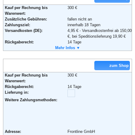
Weiterführende Informationen:
Blog
,
AGB
Kauf per Rechnung bis
300 €
Warenwert:
Zusätzliche Gebühren:
fallen nicht an
Zahlungsziel:
innerhalb 18 Tagen
Versandkosten (DE):
4,95 € - Versandkostenfrei ab 150,00
€, bei Speditionslieferung 19,90 €
Rückgaberecht:
14 Tage
Retoure kostenlos:
Mehr Infos ▼
Ja
Retourenschein:
im Paket enthalten
Lieferung in:
zum Shop
Weitere Zahlungsmethoden:
Kauf per Rechnung bis
300 €
Warenwert:
Rückgaberecht:
14 Tage
Lieferung in:
Adresse:
Versandhaus Walz GmbH
Weitere Zahlungsmethoden:
Steinstraße 28
88339 Bad Waldsee
Telefon:
+49 (0) 180 5 33 40 11
Fax:
+49 (0)1805 33 40 12
Email:
info@baby-walz.de
Adresse:
Frontline GmbH
Soziale Kanäle: