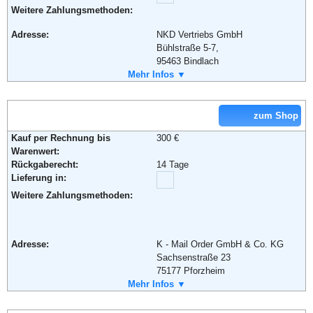
Weitere Zahlungsmethoden:
Adresse:
NKD Vertriebs GmbH
Bühlstraße 5-7,
95463 Bindlach
Telefon:
Mehr Infos ▼
+49 (0) 180 - 5 30 35 10
Fax:
+49 (0) 180 - 330 60 61
Email:
onlineshop@nkd.com
Soziale Kanäle:
zum Shop
Weiterführende Informationen:
AGB
Kauf per Rechnung bis
300 €
Warenwert:
Rückgaberecht:
14 Tage
Lieferung in:
Weitere Zahlungsmethoden:
Adresse:
K - Mail Order GmbH & Co. KG
Sachsenstraße 23
75177 Pforzheim
Telefon:
Mehr Infos ▼
+49 (0) 180 - 53 20 0
Fax:
+49 (0) 180 - 5 30 56 70
Email:
service@klingel.de