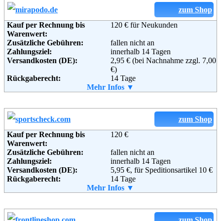
zum Shop
Weiterführende
Blog
,
AGB
Kauf per Rechnung bis
120 € für Neukunden
Informationen:
Warenwert:
Adresse:
Nike Retail, BV
Zusätzliche Gebühren:
fallen nicht an
Colosseum 1
Zahlungsziel:
innerhalb 14 Tagen
1213 NL Hilversum
Versandkosten (DE):
2,95 € (bei Nachnahme zzgl. 7,00
Niederlande
€)
Telefon:
+49 (0) 6995206453
Rückgaberecht:
14 Tage
Soziale Kanäle:
Retoure kostenlos:
Mehr Infos ▼
Ja
Retourenschein:
im Paket enthalten
Lieferung in:
Weitere Zahlungsmethoden:
zum Shop
Kauf per Rechnung bis
120 €
Warenwert:
Zusätzliche Gebühren:
fallen nicht an
Adresse:
Mirapodo GmbH
Zahlungsziel:
innerhalb 14 Tagen
c/o Baur FullfillmentSolutions
Versandkosten (DE):
5,95 €, für Speditionsartikel 10 €
GmbH
Rückgaberecht:
14 Tage
Michael-Dechant-Str.11
Retoure kostenlos:
Mehr Infos ▼
Ja
96260 Weismain
Retourenschein:
im Paket enthalten
Telefon:
+49 (0)800 - 585 5000
Lieferung in:
Fax:
+49 (0)800 - 585 5001
Email:
service@mirapodo.de
Weitere Zahlungsmethoden:
zum Shop