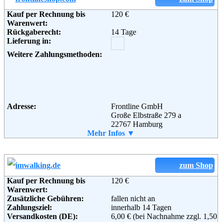
Soziale Kanäle:
Kauf per Rechnung bis
120 €
Adresse:
SportScheck GmbH
Warenwert:
Sendlinger Str. 6
Rückgaberecht:
14 Tage
80331 München
Weiterführende
Blog
,
AGB
Lieferung in:
Telefon:
0180 55050
Informationen:
Fax:
0180 55051
Weitere Zahlungsmethoden:
Email:
service@sportscheck.com
Soziale Kanäle:
Weiterführende
Blog
,
AGB
Adresse:
Frontline GmbH
Informationen:
Große Elbstraße 279 a
22767 Hamburg
Telefon:
Mehr Infos ▼
+49 (0) 1805 – 376685
Fax:
+49 (0) 40 - 808 159 505
Email:
kundenservice@frontlineshop.com
Soziale Kanäle:
zum Shop
Kauf per Rechnung bis
120 €
Warenwert:
Weiterführende
AGB
Zusätzliche Gebühren:
fallen nicht an
Informationen:
Zahlungsziel:
innerhalb 14 Tagen
Versandkosten (DE):
6,00 € (bei Nachnahme zzgl. 1,50