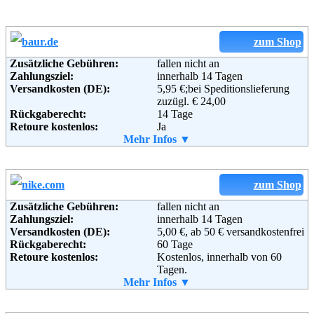
zum Shop
Zusätzliche Gebühren:
fallen nicht an
Zahlungsziel:
innerhalb 14 Tagen
Versandkosten (DE):
5,95 €;bei Speditionslieferung
zuzügl. € 24,00
Rückgaberecht:
14 Tage
Retoure kostenlos:
Ja
Retourenschein:
Mehr Infos ▼
im Paket enthalten
Lieferung in:
Weitere Zahlungsmethoden:
zum Shop
Zusätzliche Gebühren:
fallen nicht an
Zahlungsziel:
innerhalb 14 Tagen
Adresse:
Baur Versand (GmbH & Co KG)
Versandkosten (DE):
5,00 €, ab 50 € versandkostenfrei
Bahnhofstraße 10
Rückgaberecht:
60 Tage
96222 Burgkunstadt
Retoure kostenlos:
Kostenlos, innerhalb von 60
Telefon:
+49 (0)180-530 50 50
Tagen.
Fax:
+49 (0)9572-91 22 55
Retourenschein:
Mehr Infos ▼
per Mail
Email:
service@baur.de
Lieferung in:
Soziale Kanäle:
Weitere Zahlungsmethoden: