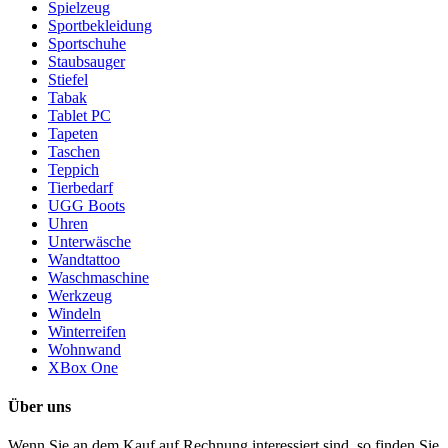
Spielzeug
Sportbekleidung
Sportschuhe
Staubsauger
Stiefel
Tabak
Tablet PC
Tapeten
Taschen
Teppich
Tierbedarf
UGG Boots
Uhren
Unterwäsche
Wandtattoo
Waschmaschine
Werkzeug
Windeln
Winterreifen
Wohnwand
XBox One
Über uns
Wenn Sie an dem Kauf auf Rechnung interessiert sind, so finden Sie