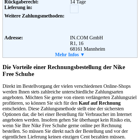
Rückgaberecht:
14 Tage
10437 Berlin
Lieferung in:
Telefon:
+49 (0) 800 240 10 20
Fax:
+49 (0) 30 2759 46 93
Weitere Zahlungsmethoden:
Email:
service@zalando.de
Soziale Kanäle:
Adresse:
IN.COM GmbH
R1, 16
Weiterführende
Blog
,
AGB
68161 Mannheim
Informationen:
Telefon:
Mehr Infos ▼
01805 822823
Fax:
0621 39 72 409-33
Email:
info@inflammable.com
Die Vorteile einer Rechnungsbestellung der Nike
Soziale Kanäle:
Free Schuhe
Direkt im Bestellvorgang der vielen verschiedenen Online-Shops
werden Ihnen stets zahlreiche unterschiedliche Zahlungsarten
Weiterführende
Blog
,
AGB
angeboten. Möchten Sie gerne von einem verlängerten Zahlungsziel
Informationen:
profitieren, so können Sie sich für den
Kauf auf Rechnung
entscheiden. Diese Zahlungsmethode stellt eine der sichersten
Optionen dar, die bei einer Bestellung für Verbraucher im Internet
angeboten werden. Insofern gehen Sie überhaupt kein Risiko ein,
wenn Sie Ihre Nike Free Schuhe gerne online per Rechnung
bestellen. So müssen Sie direkt nach der Bestellung und vor der
eigentlichen Lieferung keinen einzigen Cent bezahlen müssen.