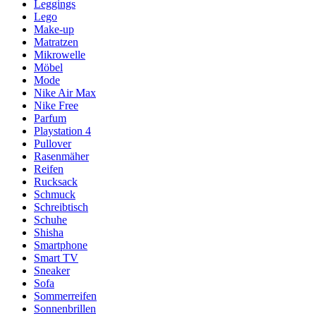
Leggings
Lego
Make-up
Matratzen
Mikrowelle
Möbel
Mode
Nike Air Max
Nike Free
Parfum
Playstation 4
Pullover
Rasenmäher
Reifen
Rucksack
Schmuck
Schreibtisch
Schuhe
Shisha
Smartphone
Smart TV
Sneaker
Sofa
Sommerreifen
Sonnenbrillen