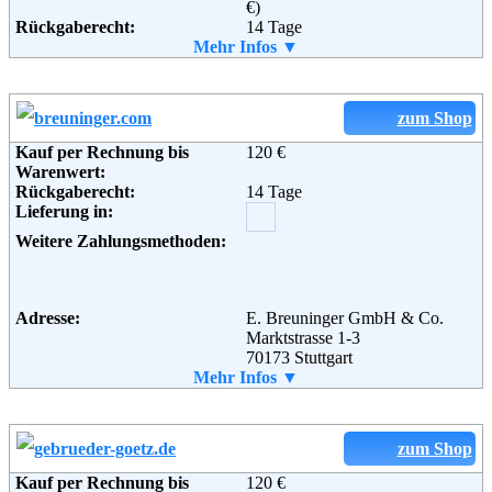
€)
Rückgaberecht:
14 Tage
Retoure kostenlos:
Mehr Infos ▼
Ja
Retourenschein:
im Paket enthalten
Lieferung in:
Weitere Zahlungsmethoden:
zum Shop
Kauf per Rechnung bis
120 €
Warenwert:
Rückgaberecht:
14 Tage
Adresse:
Baur Versand (GmbH & Co KG)
Lieferung in:
Bahnhofstraße 10
96224 Burgkunstadt
Weitere Zahlungsmethoden:
Telefon:
+49 (0) 180 - 5 22 77 50
Fax:
+49 (0) 180 - 5 22 77 54
Email:
service@imwalking.de
Soziale Kanäle:
Adresse:
E. Breuninger GmbH & Co.
Marktstrasse 1-3
70173 Stuttgart
Telefon:
Mehr Infos ▼
+49 (0) 711 / 211 - 21 21
Weiterführende
AGB
Fax:
+49 (0) 711 / 211 - 3053
Informationen:
Email:
e-shop@breuninger.de
Soziale Kanäle:
zum Shop
Kauf per Rechnung bis
120 €
Weiterführende
Blog
,
AGB