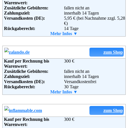
Warenwert:
Informationen:
Zusätzliche Gebühren:
fallen nicht an
Zahlungsziel:
innerhalb 14 Tagen
Versandkosten (DE):
5,95 € (bei Nachnahme zzgl. 5,28
€)
Rückgaberecht:
14 Tage
Retoure kostenlos:
Mehr Infos ▼
Ja
Retourenschein:
im Paket enthalten
Lieferung in:
Weitere Zahlungsmethoden:
zum Shop
Kauf per Rechnung bis
300 €
Warenwert:
Zusätzliche Gebühren:
fallen nicht an
Adresse:
gebrüder götz GmbH & Co. KG
Zahlungsziel:
innerhalb 14 Tagen
Otto-Hahn-Str. 7
Versandkosten (DE):
Versandkostenfrei
97080 Würzburg
Rückgaberecht:
30 Tage
Telefon:
+49 (0) 931 9050
Retoure kostenlos:
Mehr Infos ▼
Ja
Fax:
+49 (0) 931 905 100
Retourenschein:
im Paket enthalten
Email:
service@gebrueder-goetz.de
Lieferung in:
Soziale Kanäle:
Weitere Zahlungsmethoden:
zum Shop
Weiterführende
Blog
,
AGB
Kauf per Rechnung bis
300 €
Adresse:
Zalando AG
Informationen:
Warenwert:
Sonnenburger Str. 73