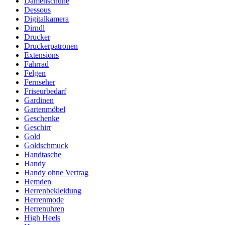
Damenschuhe
Dessous
Digitalkamera
Dirndl
Drucker
Druckerpatronen
Extensions
Fahrrad
Felgen
Fernseher
Friseurbedarf
Gardinen
Gartenmöbel
Geschenke
Geschirr
Gold
Goldschmuck
Handtasche
Handy
Handy ohne Vertrag
Hemden
Herrenbekleidung
Herrenmode
Herrenuhren
High Heels