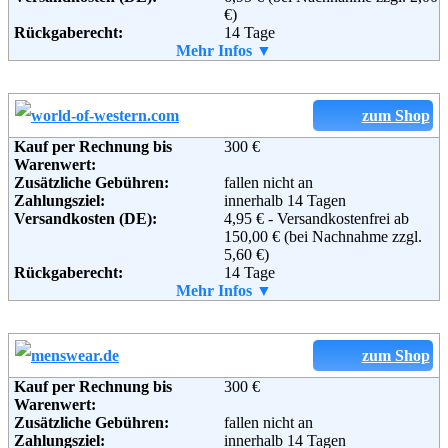
€)
Rückgaberecht:
14 Tage
Retoure kostenlos:
Mehr Infos ▼
Ja
Retourenschein:
im Paket enthalten
Lieferung in:
Weitere Zahlungsmethoden:
zum Shop
Kauf per Rechnung bis
300 €
Warenwert:
Zusätzliche Gebühren:
fallen nicht an
Adresse:
Mirabeau Versand GmbH
Zahlungsziel:
innerhalb 14 Tagen
Steinstraße 28
Versandkosten (DE):
4,95 € - Versandkostenfrei ab
88339 Bad Waldsee
150,00 € (bei Nachnahme zzgl.
Telefon:
0180 5 228410
5,60 €)
Email:
service@mirabeau.de
Rückgaberecht:
14 Tage
Soziale Kanäle:
Retoure kostenlos:
Mehr Infos ▼
Ja
Weiterführende
AGB
Retourenschein:
im Paket enthalten
Informationen:
Lieferung in:
Weitere Zahlungsmethoden:
zum Shop
Kauf per Rechnung bis
300 €
Warenwert:
Zusätzliche Gebühren:
fallen nicht an
Adresse:
Krähe-Versand GmbH & Co. KG
Zahlungsziel:
innerhalb 14 Tagen
Robert-Bosch-Straße 6