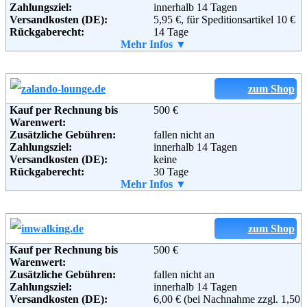
Zahlungsziel:
innerhalb 14 Tagen
Schillerstraße 4-12
Versandkosten (DE):
5,95 €, für Speditionsartikel 10 €
92630 Weiden
Rückgaberecht:
14 Tage
Telefon:
+49 (0) 1805 - 21 21 00
Retoure kostenlos:
Mehr Infos ▼
Ja
Fax:
+49 (0) 1805 - 21 21 01
Retourenschein:
im Paket enthalten
Email:
kundenservice@witt-weiden.de
Lieferung in:
Soziale Kanäle:
Weitere Zahlungsmethoden:
zum Shop
Kauf per Rechnung bis
500 €
Adresse:
SportScheck GmbH
Weiterführende
AGB
Warenwert:
Sendlinger Str. 6
Informationen:
Zusätzliche Gebühren:
fallen nicht an
80331 München
Zahlungsziel:
innerhalb 14 Tagen
Telefon:
0180 55050
Versandkosten (DE):
keine
Fax:
0180 55051
Rückgaberecht:
30 Tage
Email:
service@sportscheck.com
Retoure kostenlos:
Mehr Infos ▼
Ja
Soziale Kanäle:
Retourenschein:
im Paket enthalten
Lieferung in:
zum Shop
Weiterführende
Blog
,
AGB
Informationen:
Kauf per Rechnung bis
500 €
Warenwert:
Zusätzliche Gebühren:
fallen nicht an
Zahlungsziel:
innerhalb 14 Tagen
Versandkosten (DE):
6,00 € (bei Nachnahme zzgl. 1,50