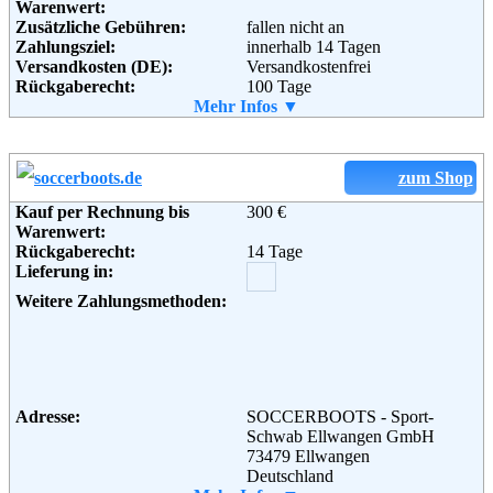
Warenwert:
Zusätzliche Gebühren:
fallen nicht an
Zahlungsziel:
innerhalb 14 Tagen
Versandkosten (DE):
Versandkostenfrei
Rückgaberecht:
100 Tage
Retoure kostenlos:
Mehr Infos ▼
Ja
Retourenschein:
Muss selbst gedruckt werden
Lieferung in:
Weitere Zahlungsmethoden:
zum Shop
Kauf per Rechnung bis
300 €
Warenwert:
Rückgaberecht:
14 Tage
Adresse:
vStores Trading GmbH
Lieferung in:
Christoph-Probst-Weg 4
D-20251 Hamburg
Weitere Zahlungsmethoden:
Telefon:
+49 (0) 800 - 10 44 800
Fax:
+49 (0) 40 638 569
Email:
service@EDITED.de
Soziale Kanäle:
Weiterführende
AGB
Adresse:
SOCCERBOOTS - Sport-
Informationen:
Schwab Ellwangen GmbH
73479 Ellwangen
Deutschland