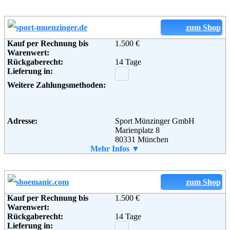
Retourenschein:
im Paket enthalten
Lieferung in:
Weitere Zahlungsmethoden:
zum Shop
Kauf per Rechnung bis
1.500 €
Adresse:
MADELEINE Mode GmbH
Warenwert:
Im Pinderpark 7
Rückgaberecht:
14 Tage
90513 Zirndorf
Lieferung in:
Zirndorf / Bayern
Telefon:
01805 300 800
Weitere Zahlungsmethoden:
Fax:
01805 502 810
Email:
service@madeleine.de
Soziale Kanäle:
Adresse:
Sport Münzinger GmbH
Marienplatz 8
80331 München
Telefon:
Mehr Infos ▼
089/290 30-0
Fax:
089/290 30-126
Email:
info@sport-muenzinger.de
Soziale Kanäle:
zum Shop
Weiterführende
AGB
Informationen:
Kauf per Rechnung bis
1.500 €
Warenwert:
Rückgaberecht:
14 Tage
Lieferung in: