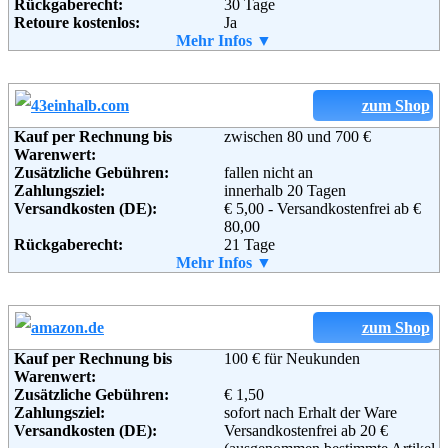
Rückgaberecht:
30 Tage
Telefon:
0800 30 15 085
Retoure kostenlos:
Ja
Email:
kundenservice@aboutyou.de
Retourenschein:
Mehr Infos ▼
im Paket enthalten
Soziale Kanäle:
Lieferung in:
Weitere Zahlungsmethoden:
zum Shop
Weiterführende
AGB
Informationen:
Kauf per Rechnung bis
zwischen 80 und 700 €
Warenwert:
Adresse:
adidas International Trading B.V.
Zusätzliche Gebühren:
fallen nicht an
Atlas Arena, Africa Building
Zahlungsziel:
innerhalb 20 Tagen
Hoogoorddreef 9a
Versandkosten (DE):
€ 5,00 - Versandkostenfrei ab €
1101 BA Amsterdam ZO
80,00
Niederlande
Rückgaberecht:
21 Tage
Telefon:
+49 (0) 800 – 377 37 71
Retoure kostenlos:
Mehr Infos ▼
Nein
Email:
service@mail.shop.adidas.de
Retourenschein:
Muss selbst gedruckt werden
Soziale Kanäle:
Lieferung in:
Weitere Zahlungsmethoden:
zum Shop
Weiterführende
Blog
,
AGB
Kauf per Rechnung bis
100 € für Neukunden
Informationen:
Warenwert:
Zusätzliche Gebühren:
€ 1,50
Zahlungsziel:
sofort nach Erhalt der Ware
Adresse:
Versandkosten (DE):
43einhalb GbR
Versandkostenfrei ab 20 €