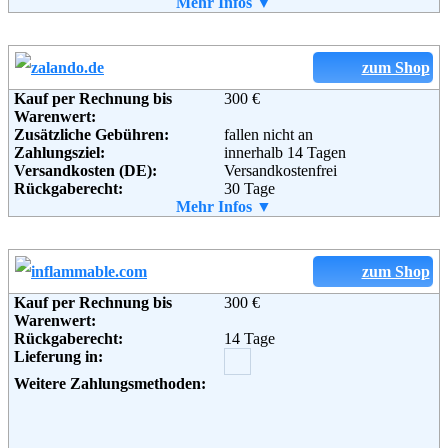
Telefon:
Mehr Infos ▼
+49 (0)7961 90 78 78
Fax:
+49 (0)7961 90 78 99
Email:
info@soccerboots.de
zum Shop
Kauf per Rechnung bis
300 €
Warenwert:
Zusätzliche Gebühren:
fallen nicht an
Zahlungsziel:
innerhalb 14 Tagen
Versandkosten (DE):
Versandkostenfrei
Rückgaberecht:
30 Tage
Retoure kostenlos:
Mehr Infos ▼
Ja
Retourenschein:
im Paket enthalten
Lieferung in:
Weitere Zahlungsmethoden:
zum Shop
Kauf per Rechnung bis
300 €
Adresse:
Zalando AG
Warenwert:
Sonnenburger Str. 73
Rückgaberecht:
14 Tage
10437 Berlin
Lieferung in:
Telefon:
+49 (0) 800 240 10 20
Fax:
+49 (0) 30 2759 46 93
Weitere Zahlungsmethoden:
Email:
service@zalando.de
Soziale Kanäle: