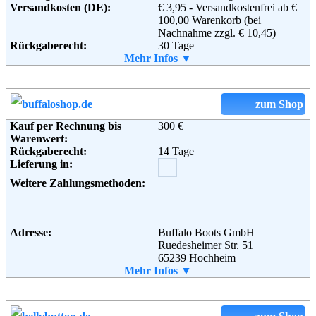
Versandkosten (DE):
€ 3,95 - Versandkostenfrei ab €
73278 Schlierbach
100,00 Warenkorb (bei
Fax:
01805 / 33 11 02
Nachnahme zzgl. € 10,45)
Email:
service@world-of-western.de
Rückgaberecht:
30 Tage
Soziale Kanäle:
Retoure kostenlos:
Mehr Infos ▼
Ja
Retourenschein:
im Paket enthalten
Lieferung in:
Weitere Zahlungsmethoden:
zum Shop
Kauf per Rechnung bis
300 €
Warenwert:
Rückgaberecht:
14 Tage
Lieferung in:
Adresse:
menswear.de - style your life
Weitere Zahlungsmethoden:
OHG
Avenwedder Straße 71
33335 Gütersloh
Telefon:
0800 - 6634724
Adresse:
Buffalo Boots GmbH
Fax:
+49 5241 307619-9
Ruedesheimer Str. 51
Email:
info@menswear.de
65239 Hochheim
Soziale Kanäle:
Telefon:
Mehr Infos ▼
0800-58 92 553
Fax:
0800-58 92 554
Email:
service@buffaloshop.de
Weiterführende
Blog
Soziale Kanäle:
Informationen: