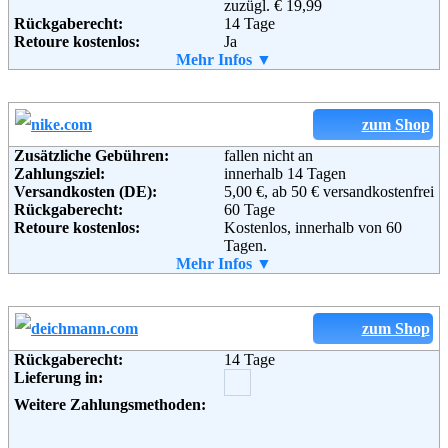
zuzügl. € 19,99
96222 Burgkunstadt
Rückgaberecht:
14 Tage
Telefon:
+49 (0)180-530 50 50
Retoure kostenlos:
Ja
Fax:
+49 (0)9572-91 22 55
Retourenschein:
Mehr Infos ▼
im Paket enthalten
Email:
service@baur.de
Lieferung in:
Soziale Kanäle:
Weitere Zahlungsmethoden:
zum Shop
Weiterführende
Blog
,
AGB
Zusätzliche Gebühren:
fallen nicht an
Informationen:
Zahlungsziel:
innerhalb 14 Tagen
Adresse:
bonprix Handelsgesellschaft mbH
Versandkosten (DE):
5,00 €, ab 50 € versandkostenfrei
Haldesdorfer Straße 61
Rückgaberecht:
60 Tage
22179 Hamburg
Retoure kostenlos:
Kostenlos, innerhalb von 60
Telefon:
+49 (0) 40 – 64 62 – 0
Tagen.
Fax:
+49 (0) 40 – 64 62 –37 00
Retourenschein:
Mehr Infos ▼
per Mail
Email:
service@bonprix.net
Lieferung in:
Soziale Kanäle:
Weitere Zahlungsmethoden:
zum Shop
Weiterführende
AGB
Rückgaberecht:
14 Tage
Informationen:
Lieferung in:
Adresse:
Nike Retail, BV
Colosseum 1
Weitere Zahlungsmethoden:
1213 NL Hilversum
Niederlande