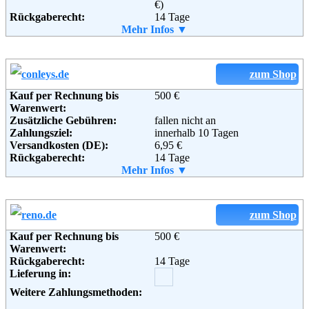
€)
Rückgaberecht:
14 Tage
Retoure kostenlos:
Mehr Infos ▼
Ja
Retourenschein:
im Paket enthalten
Lieferung in:
Weitere Zahlungsmethoden:
zum Shop
Kauf per Rechnung bis
500 €
Warenwert:
Zusätzliche Gebühren:
fallen nicht an
Adresse:
Baur Versand (GmbH & Co KG)
Zahlungsziel:
innerhalb 10 Tagen
Bahnhofstraße 10
Versandkosten (DE):
6,95 €
96224 Burgkunstadt
Rückgaberecht:
14 Tage
Telefon:
+49 (0) 180 - 5 22 77 50
Retoure kostenlos:
Mehr Infos ▼
Ja
Fax:
+49 (0) 180 - 5 22 77 54
Retourenschein:
im Paket enthalten
Email:
service@imwalking.de
Lieferung in:
Soziale Kanäle:
Weitere Zahlungsmethoden:
zum Shop
Kauf per Rechnung bis
500 €
Weiterführende
AGB
Warenwert:
Informationen:
Rückgaberecht:
14 Tage
Adresse:
CONLEY'S Modekontor GmbH
Lieferung in:
Strandbaddamm 2 - 4
D-22880 Wedel
Weitere Zahlungsmethoden:
Telefon:
+49 (0) 180 - 52 52 581