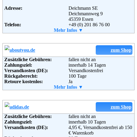
Telefon:
+49 (0) 6995206453
Soziale Kanäle:
Adresse:
Deichmann SE
Deichmannweg 9
45359 Essen
Telefon:
+49 (0) 201 86 76 00
Fax:
Mehr Infos ▼
+49 (0) 201 6 14 13 96
Email:
service-de@deichmann.com
Soziale Kanäle:
zum Shop
Weiterführende
Blog
,
AGB
Zusätzliche Gebühren:
fallen nicht an
Informationen:
Zahlungsziel:
innerhalb 14 Tagen
Versandkosten (DE):
Versandkostenfrei
Rückgaberecht:
100 Tage
Retoure kostenlos:
Ja
Retourenschein:
Mehr Infos ▼
Muss selbst gedruckt werden
Lieferung in:
Weitere Zahlungsmethoden:
zum Shop
Zusätzliche Gebühren:
fallen nicht an
Zahlungsziel:
innerhalb 10 Tagen
Adresse:
ABOUT YOU GmbH
Versandkosten (DE):
4,95 €, Versandkostenfrei ab 150
Christoph-Probst-Weg 4
€ Warenkorb
D-20251 Hamburg