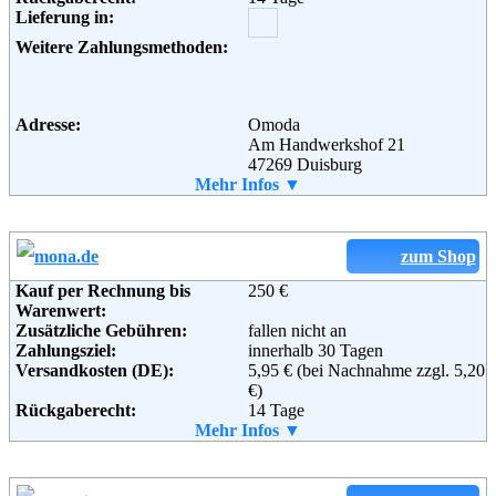
Lieferung in:
16 rue Henri Barbusse,
38100 Grenoble
Weitere Zahlungsmethoden:
Frankreich
Telefon:
+33 (0) 4 76 09 59 29
Email:
info@spartoo.de
Soziale Kanäle:
Adresse:
Omoda
Am Handwerkshof 21
47269 Duisburg
Telefon:
Mehr Infos ▼
+49 (0) 203 - 4518295
Weiterführende
AGB
Fax:
+49 (0) 203 - 2861100
Informationen:
Email:
info@omoda.de
Soziale Kanäle:
zum Shop
Kauf per Rechnung bis
250 €
Weiterführende
Blog
,
AGB
Warenwert:
Informationen:
Zusätzliche Gebühren:
fallen nicht an
Zahlungsziel:
innerhalb 30 Tagen
Versandkosten (DE):
5,95 € (bei Nachnahme zzgl. 5,20
€)
Rückgaberecht:
14 Tage
Retoure kostenlos:
Mehr Infos ▼
Nein
Retourenschein:
im Paket enthalten
Lieferung in: