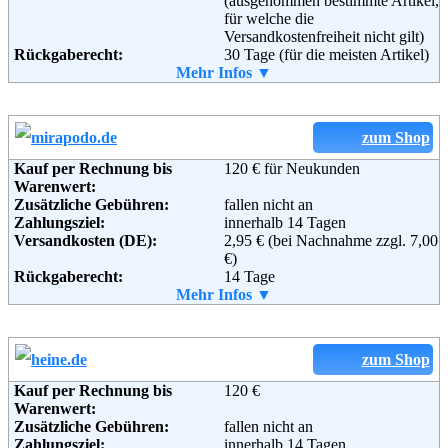
Oliver Baumgart & Mischa
(ausgenommen bestimmte Artikel,
Krewer
für welche die
Peterstor 7
Versandkostenfreiheit nicht gilt)
Rückgaberecht:
36037 Fulda
30 Tage (für die meisten Artikel)
Telefon:
Retoure kostenlos:
Mehr Infos ▼
+49 661 3605693
Ja, ab einem Warenwert von 40 €.
Fax:
Retourenschein:
+49 661 2516843
Muss selbst gedruckt werden
Email:
Lieferung in:
info@43einhalb.com
Soziale Kanäle:
Weitere Zahlungsmethoden:
zum Shop
Kauf per Rechnung bis
120 € für Neukunden
Weiterführende
Blog
,
AGB
Warenwert:
Informationen:
Zusätzliche Gebühren:
fallen nicht an
Adresse:
Amazon EU S.a.r.l.
Zahlungsziel:
innerhalb 14 Tagen
Rue Plaetis
Versandkosten (DE):
2,95 € (bei Nachnahme zzgl. 7,00
2338 Luxemburg
€)
Telefon:
+49 (0)8 00-3 63 84 6
Rückgaberecht:
14 Tage
Email:
impressum@amazon.de
Retoure kostenlos:
Mehr Infos ▼
Ja
Soziale Kanäle:
Retourenschein:
im Paket enthalten
Lieferung in:
Weitere Zahlungsmethoden:
zum Shop
Weiterführende
AGB
Informationen:
Kauf per Rechnung bis
120 €
Warenwert:
Zusätzliche Gebühren:
fallen nicht an
Adresse:
Mirapodo GmbH
Zahlungsziel:
innerhalb 14 Tagen
c/o Baur FullfillmentSolutions