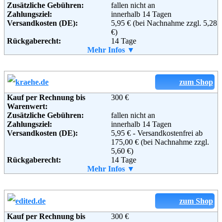
Zusätzliche Gebühren:
fallen nicht an
Adresse:
Marc O’Polo Online Shop
Zahlungsziel:
innerhalb 14 Tagen
Kundenservice
Versandkosten (DE):
5,95 € (bei Nachnahme zzgl. 5,28
Hofgartenstraße 1
€)
D-83071 Stephanskirchen
Rückgaberecht:
14 Tage
Deutschland
Retoure kostenlos:
Mehr Infos ▼
Ja
Telefon:
+49 (0) 800 1022 1022
Retourenschein:
im Paket enthalten
Fax:
+49 (0) 231 9667 7889
Lieferung in:
Email:
onlineshop@marc-o-polo.net
Soziale Kanäle:
Weitere Zahlungsmethoden:
zum Shop
Weiterführende
AGB
Informationen:
Kauf per Rechnung bis
300 €
Warenwert:
Zusätzliche Gebühren:
fallen nicht an
Adresse:
gebrüder götz GmbH & Co. KG
Zahlungsziel:
innerhalb 14 Tagen
Otto-Hahn-Str. 7
Versandkosten (DE):
5,95 € - Versandkostenfrei ab
97080 Würzburg
175,00 € (bei Nachnahme zzgl.
Telefon:
+49 (0) 931 9050
5,60 €)
Fax:
+49 (0) 931 905 100
Rückgaberecht:
14 Tage
Email:
service@gebrueder-goetz.de
Retoure kostenlos:
Mehr Infos ▼
Ja
Soziale Kanäle:
Retourenschein:
im Paket enthalten
Lieferung in:
Weiterführende
Blog
,
AGB
Informationen:
zum Shop
Kauf per Rechnung bis
300 €