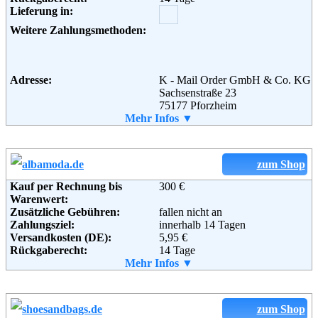
Lieferung in:
Zerpenschleuser Ring 30
13439 Berlin
Weitere Zahlungsmethoden:
Telefon:
+49 30 409 982 41
Fax:
+49 30 409 982 401
Email:
info@def-shop.com
Soziale Kanäle:
Adresse:
K - Mail Order GmbH & Co. KG
Sachsenstraße 23
75177 Pforzheim
Telefon:
Mehr Infos ▼
0180 5 23 18 19
Weiterführende
Blog
,
AGB
Fax:
0180 5 75 75 20
Informationen:
Email:
service@meyer-mode.de
Soziale Kanäle:
zum Shop
Weiterführende
AGB
Informationen:
Kauf per Rechnung bis
300 €
Warenwert:
Zusätzliche Gebühren:
fallen nicht an
Zahlungsziel:
innerhalb 14 Tagen
Versandkosten (DE):
5,95 €
Rückgaberecht:
14 Tage
Retoure kostenlos:
Mehr Infos ▼
Ja
Retourenschein:
im Paket enthalten
Lieferung in:
Weitere Zahlungsmethoden:
zum Shop