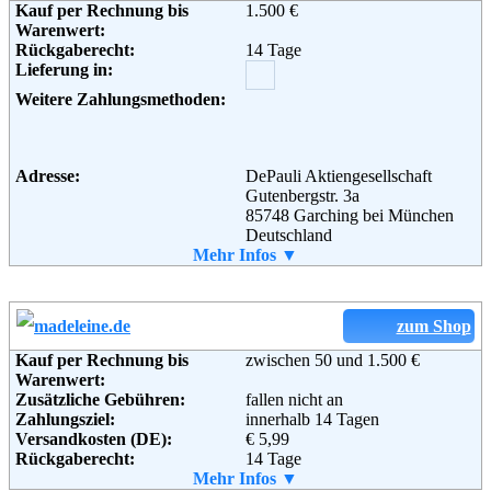
Kauf per Rechnung bis
1.500 €
Weiterführende
AGB
Warenwert:
Informationen:
Rückgaberecht:
14 Tage
Adresse:
Modestern GmbH
Lieferung in:
Fritz-Peters-Str. 20 H
D-47447 Moers
Weitere Zahlungsmethoden:
Telefon:
01805 - 83 8888
Email:
info@modestern.de
Soziale Kanäle:
Weiterführende
Blog
Adresse:
DePauli Aktiengesellschaft
Informationen:
Gutenbergstr. 3a
85748 Garching bei München
Deutschland
Telefon:
Mehr Infos ▼
01803 / 400 518
Fax:
089 / 514 50 - 666
zum Shop
Kauf per Rechnung bis
zwischen 50 und 1.500 €
Warenwert:
Zusätzliche Gebühren:
fallen nicht an
Zahlungsziel:
innerhalb 14 Tagen
Versandkosten (DE):
€ 5,99
Rückgaberecht:
14 Tage
Retoure kostenlos:
Mehr Infos ▼
Ja