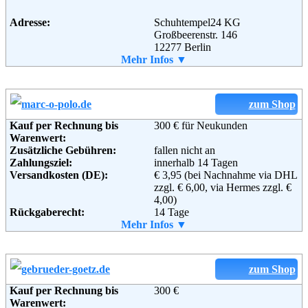
Email:
info@jepo.de
Soziale Kanäle:
Adresse:
Schuhtempel24 KG
Großbeerenstr. 146
12277 Berlin
Telefon:
Mehr Infos ▼
030 / 74 30 48 68 0
Weiterführende
AGB
Fax:
030 / 74 30 48 68 10
Informationen:
Email:
info@schuhtempel24.de
Soziale Kanäle:
zum Shop
Kauf per Rechnung bis
300 € für Neukunden
Weiterführende
AGB
Warenwert:
Informationen:
Zusätzliche Gebühren:
fallen nicht an
Zahlungsziel:
innerhalb 14 Tagen
Versandkosten (DE):
€ 3,95 (bei Nachnahme via DHL
zzgl. € 6,00, via Hermes zzgl. €
4,00)
Rückgaberecht:
14 Tage
Retoure kostenlos:
Mehr Infos ▼
Ja
Retourenschein:
im Paket enthalten
Lieferung in:
Weitere Zahlungsmethoden:
zum Shop
Kauf per Rechnung bis
300 €
Warenwert: