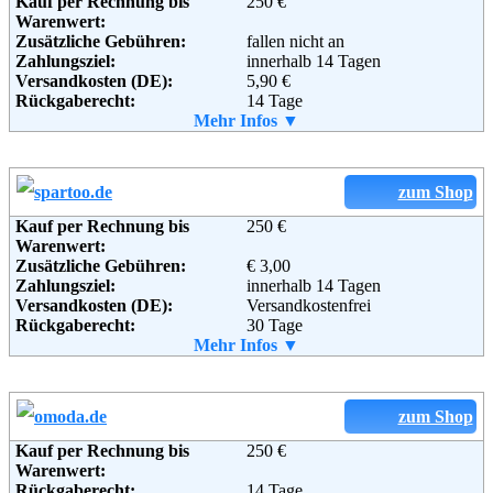
Kauf per Rechnung bis
250 €
Warenwert:
Weiterführende
Blog
,
AGB
Zusätzliche Gebühren:
fallen nicht an
Informationen:
Zahlungsziel:
innerhalb 14 Tagen
Adresse:
Versandkosten (DE):
EGO IST GmbH
5,90 €
Rückgaberecht:
Webergasse 1
14 Tage
Retoure kostenlos:
Mehr Infos ▼
01067 Dresden
Ja
Telefon:
Retourenschein:
+49 (0351) 48123-0
im Paket enthalten
Fax:
Lieferung in:
+49 (0351) 48123 848
Email:
info@egoist.de
Weitere Zahlungsmethoden:
zum Shop
Soziale Kanäle:
Weiterführende
AGB
Kauf per Rechnung bis
250 €
Informationen:
Warenwert:
Zusätzliche Gebühren:
€ 3,00
Adresse:
Editions Atlas SAS
Zahlungsziel:
innerhalb 14 Tagen
Postfach 97 04 01
Versandkosten (DE):
Versandkostenfrei
12 704 Berlin
Rückgaberecht:
30 Tage
Telefon:
+49 (0) 1805 - 70 80 07
Retoure kostenlos:
Mehr Infos ▼
Ja
Fax:
(+33)3 28 520 529
Retourenschein:
Vom Kundenservice
Email:
contact@coreye.fr
Lieferung in:
Soziale Kanäle:
Weitere Zahlungsmethoden:
zum Shop
Kauf per Rechnung bis
250 €
Weiterführende
AGB
Warenwert:
Informationen:
Rückgaberecht:
14 Tage
Adresse:
SPARTOO SAS