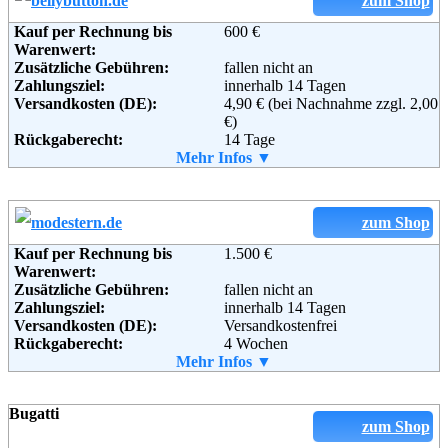
zum Shop
Kauf per Rechnung bis
600 €
Warenwert:
Zusätzliche Gebühren:
fallen nicht an
Zahlungsziel:
innerhalb 14 Tagen
Versandkosten (DE):
4,90 € (bei Nachnahme zzgl. 2,00
€)
Rückgaberecht:
14 Tage
Retoure kostenlos:
Mehr Infos ▼
Ja, ab einem Warenwert von 40 €.
Retourenschein:
im Paket enthalten
Lieferung in:
Weitere Zahlungsmethoden:
zum Shop
Kauf per Rechnung bis
1.500 €
Warenwert:
Zusätzliche Gebühren:
fallen nicht an
Adresse:
bellybutton International GmbH
Zahlungsziel:
innerhalb 14 Tagen
Donnerstraße 20
Versandkosten (DE):
Versandkostenfrei
22763 Hamburg
Rückgaberecht:
4 Wochen
Telefon:
+49 (0)40 – 54 80 68-0
Retoure kostenlos:
Mehr Infos ▼
Ja
Fax:
+49 (0)40 – 54 80 68-79
Retourenschein:
Muss selbst gedruckt werden
Email:
info@bellybutton.de
Lieferung in:
Soziale Kanäle:
Bugatti
Weitere Zahlungsmethoden:
zum Shop