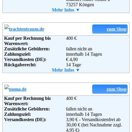
73257 Köngen
Telefon:
Mehr Infos ▼
+49 (0)7024/9714-0
Fax:
+49 (0)7024/9714-90
Email:
info@awg-mode.de
Soziale Kanäle:
zum Shop
Weiterführende
AGB
Informationen:
Kauf per Rechnung bis
400 €
Warenwert:
Zusätzliche Gebühren:
fallen nicht an
Zahlungsziel:
innerhalb 14 Tagen
Versandkosten (DE):
€ 4,90
Rückgaberecht:
14 Tage
Retoure kostenlos:
Mehr Infos ▼
Ja
Retourenschein:
im Paket enthalten
Lieferung in:
Weitere Zahlungsmethoden:
zum Shop
Kauf per Rechnung bis
400 €
Warenwert:
Zusätzliche Gebühren:
fallen nicht an
Adresse:
Trachtentraum GbR
Zahlungsziel:
innerhalb 14 Tagen
Untere Achstraße 6
Versandkosten (DE):
3,90 € - Versandkostenfrei ab
86668 Karlshuld
30,00 € (bei Nachnahme zzgl.
Deutschland
4,95 €)
Telefon:
+49 (8454) 912526-8