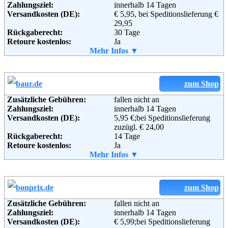
Zahlungsziel:
innerhalb 14 Tagen
Versandkosten (DE):
€ 5,95, bei Speditionslieferung €
29,95
Rückgaberecht:
30 Tage
Retoure kostenlos:
Ja
Retourenschein:
Mehr Infos ▼
im Paket enthalten
Lieferung in:
Weitere Zahlungsmethoden:
zum Shop
Zusätzliche Gebühren:
fallen nicht an
Zahlungsziel:
innerhalb 14 Tagen
Adresse:
Otto GmbH & Co KG
Versandkosten (DE):
5,95 €;bei Speditionslieferung
Wandsbeker Straße 3-7
zuzügl. € 24,00
22172 Hamburg
Rückgaberecht:
14 Tage
Telefon:
+49 (0)40 - 6461 - 0
Retoure kostenlos:
Ja
Fax:
+49 (0)40 - 6461 - 8571
Retourenschein:
Mehr Infos ▼
im Paket enthalten
Email:
service@otto.de
Lieferung in:
Soziale Kanäle:
Weitere Zahlungsmethoden:
zum Shop
Weiterführende
Blog
,
AGB
Zusätzliche Gebühren:
fallen nicht an
Informationen:
Zahlungsziel:
innerhalb 14 Tagen
Adresse:
Baur Versand (GmbH & Co KG)
Versandkosten (DE):
€ 5,99;bei Speditionslieferung
Bahnhofstraße 10