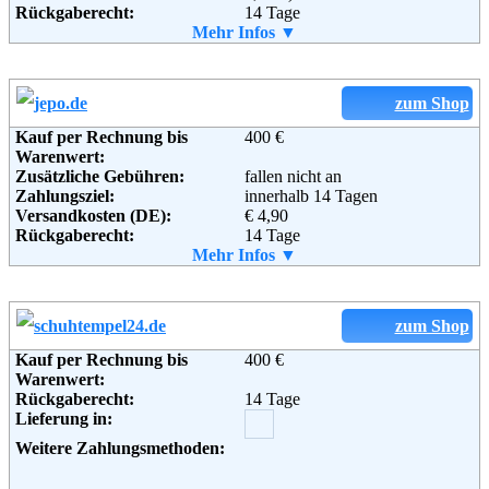
Rückgaberecht:
14 Tage
Fax:
+49 (8454) 912526-9
Retoure kostenlos:
Mehr Infos ▼
Ja
Email:
info@trachtentraum.de
Retourenschein:
im Paket enthalten
Soziale Kanäle:
Lieferung in:
Weitere Zahlungsmethoden:
zum Shop
Kauf per Rechnung bis
400 €
Warenwert:
Zusätzliche Gebühren:
fallen nicht an
Adresse:
PUMA Retail AG
Zahlungsziel:
innerhalb 14 Tagen
Ostringstrasse 17
Versandkosten (DE):
€ 4,90
4702 Oensingen
Rückgaberecht:
14 Tage
Schweiz
Retoure kostenlos:
Mehr Infos ▼
Nein
Telefon:
0 18 05 / 28 63 25
Retourenschein:
muss angefordert werden
Fax:
0 18 05 / 28 63 20
Lieferung in:
Email:
service-de@shop.puma.com
Soziale Kanäle:
Weitere Zahlungsmethoden:
zum Shop
Kauf per Rechnung bis
400 €
Warenwert:
Weiterführende
AGB
Rückgaberecht:
14 Tage
Adresse:
4 Fashion24 GmbH
Informationen:
Lieferung in:
Blumenberger Str. 143-145
41061 Mönchengladbach
Weitere Zahlungsmethoden:
Telefon:
02161-8496622
Fax:
02161-8496623