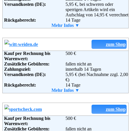
Versandkosten (DE):
5,95 €, bei schweren oder
GmbH
sperrigen Artikeln wird ein
Michael-Dechant-Str.11
Aufschlag von 14,95 € verrechnet
96260 Weismain
Rückgaberecht:
14 Tage
Telefon:
+49 (0)800 - 585 5000
Retoure kostenlos:
Mehr Infos ▼
Ja
Fax:
+49 (0)800 - 585 5001
Retourenschein:
im Paket enthalten
Email:
service@mirapodo.de
Lieferung in:
Soziale Kanäle:
Weitere Zahlungsmethoden:
zum Shop
Kauf per Rechnung bis
500 €
Adresse:
Heinrich Heine GmbH
Weiterführende
Blog
,
AGB
Warenwert:
Windeckstraße 15
Informationen:
Zusätzliche Gebühren:
fallen nicht an
D-76135 Karlsruhe
Zahlungsziel:
innerhalb 14 Tagen
Telefon:
0180–53636
Versandkosten (DE):
5,95 € (bei Nachnahme zzgl. 2,00
Fax:
+49-(0)721-991 1919
€)
Email:
info@heine.de
Rückgaberecht:
14 Tage
Soziale Kanäle:
Retoure kostenlos:
Mehr Infos ▼
Ja
Retourenschein:
im Paket enthalten
Weiterführende
Blog
,
AGB
Lieferung in:
Informationen:
Weitere Zahlungsmethoden:
zum Shop
Kauf per Rechnung bis
500 €
Warenwert:
Zusätzliche Gebühren:
fallen nicht an
Adresse:
WITT-WEIDEN