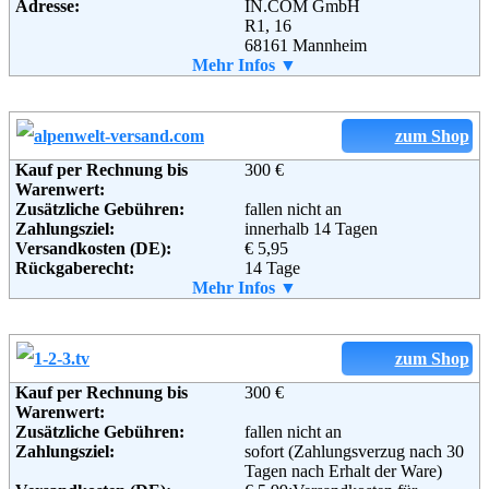
Adresse:
IN.COM GmbH
R1, 16
Weiterführende
Blog
,
AGB
68161 Mannheim
Informationen:
Telefon:
Mehr Infos ▼
01805 822823
Fax:
0621 39 72 409-33
Email:
info@inflammable.com
Soziale Kanäle:
zum Shop
Kauf per Rechnung bis
300 €
Warenwert:
Weiterführende
Blog
,
AGB
Zusätzliche Gebühren:
fallen nicht an
Informationen:
Zahlungsziel:
innerhalb 14 Tagen
Versandkosten (DE):
€ 5,95
Rückgaberecht:
14 Tage
Retoure kostenlos:
Mehr Infos ▼
Ja
Retourenschein:
im Paket enthalten
Lieferung in:
Weitere Zahlungsmethoden:
zum Shop
Kauf per Rechnung bis
300 €
Adresse:
Alpenwelt Versand GmbH
Warenwert:
Alte Poststraße 461
Zusätzliche Gebühren:
fallen nicht an
8055 Graz, Österreich
Zahlungsziel:
sofort (Zahlungsverzug nach 30
Telefon:
0180 58 158 10
Tagen nach Erhalt der Ware)
Fax:
0043 316 2467