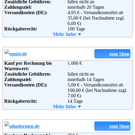
Zusätzliche Gebühren:
fallen nicht an
26178 Rastede
Zahlungsziel:
innerhalb 20 Tagen
Telefon:
+49 (0) 800 - 53 33 999
Versandkosten (DE):
4,95 € - Versandkostenfrei ab
Fax:
+49 (0) 800 - 56 66 999
35,00 € (bei Nachnahme zzgl.
Email:
kunden-service@popken.de
6,00 €)
Soziale Kanäle:
Rückgaberecht:
100 Tage
Weiterführende
AGB
Retoure kostenlos:
Mehr Infos ▼
Ja
Informationen:
Retourenschein:
im Paket enthalten
Lieferung in:
Weitere Zahlungsmethoden:
zum Shop
Kauf per Rechnung bis
1.000 €
Warenwert:
Zusätzliche Gebühren:
fallen nicht an
Zahlungsziel:
innerhalb 14 Tagen
Adresse:
Versandkosten (DE):
TREDEX GmbH
5,00 € - Versandkostenfrei ab
Tiroler Straße 13A
100,00 € (bei Nachnahme zzgl.
45659 Recklinghausen
7,00 €)
Rückgaberecht:
Deutschland
14 Tage
Telefon:
Retoure kostenlos:
Mehr Infos ▼
+49 (0) 2361 9959030
Ja
Fax:
Retourenschein:
+49 (0) 800 7866465
Muss selbst gedruckt werden
Email:
Lieferung in:
kundenservice@runnerspoint.de
Soziale Kanäle:
Weitere Zahlungsmethoden:
zum Shop