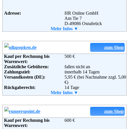
Fax:
+49 (0) 180 - 52 52 582
Email:
webmaster@conleys.de
Soziale Kanäle:
Adresse:
HR Online GmbH
Am Tie 7
D-49086 Osnabrück
Telefon:
Mehr Infos ▼
+49 (0)800 - 73669358
Weiterführende
Blog
,
AGB
Fax:
+49 (0)0541 – 9584542
Informationen:
Email:
info@reno.de
Soziale Kanäle:
zum Shop
Kauf per Rechnung bis
500 €
Weiterführende
AGB
Warenwert:
Informationen:
Zusätzliche Gebühren:
fallen nicht an
Zahlungsziel:
innerhalb 14 Tagen
Versandkosten (DE):
5,95 € (bei Nachnahme zzgl. 5,00
€)
Rückgaberecht:
14 Tage
Retoure kostenlos:
Mehr Infos ▼
Ja
Retourenschein:
im Paket enthalten
Lieferung in:
Weitere Zahlungsmethoden:
zum Shop
Kauf per Rechnung bis
600 €
Adresse:
Ulla Popken GmbH
Warenwert:
Am Waldrand 19