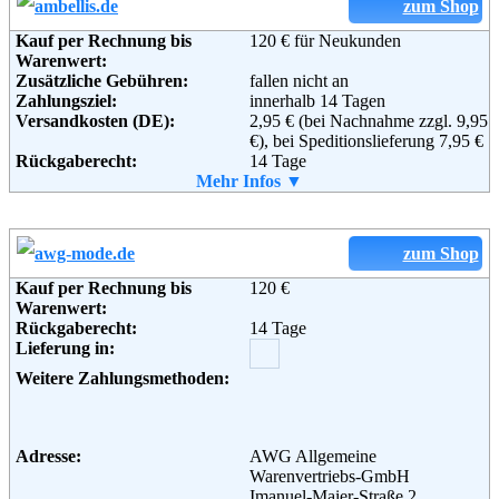
Weitere Zahlungsmethoden:
zum Shop
Kauf per Rechnung bis
120 € für Neukunden
Warenwert:
Zusätzliche Gebühren:
fallen nicht an
Zahlungsziel:
innerhalb 14 Tagen
Adresse:
Versandkosten (DE):
K - Mail Order GmbH & Co.
2,95 € (bei Nachnahme zzgl. 9,95
KG,
€), bei Speditionslieferung 7,95 €
Rückgaberecht:
Sachsenstraße 23,
14 Tage
Retoure kostenlos:
Mehr Infos ▼
75177 Pforzheim
Ja
Telefon:
Retourenschein:
+49 (0) 180 - 5 36 30
im Paket enthalten
Fax:
Lieferung in:
+49 (0) 180 - 5 66 62 52
Email:
service@mona.de
Weitere Zahlungsmethoden:
zum Shop
Weiterführende
AGB
Informationen:
Kauf per Rechnung bis
120 €
Warenwert:
Rückgaberecht:
14 Tage
Adresse:
myToys.de GmbH
Lieferung in:
Bergmannstraße 72
10961 Berlin
Weitere Zahlungsmethoden:
Telefon:
+49 (0) 1805 - 69 86 97
Fax:
+49 (0) 30 726 201 444
Email:
service@myToys.de
Soziale Kanäle:
Adresse:
AWG Allgemeine
Weiterführende
AGB
Warenvertriebs-GmbH
Informationen:
Imanuel-Maier-Straße 2