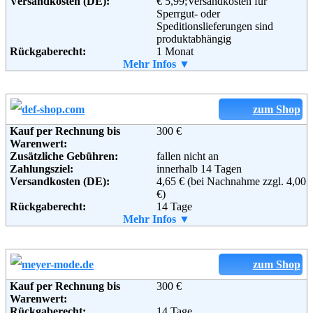
Versandkosten (DE):
€ 5,99;Versandkosten für
Email:
service@alpenwelt-versand.com
Sperrgut- oder
Soziale Kanäle:
Speditionslieferungen sind
produktabhängig
Rückgaberecht:
1 Monat
Retoure kostenlos:
Mehr Infos ▼
Nein
Retourenschein:
Vom Kundenservice
Lieferung in:
Weitere Zahlungsmethoden:
zum Shop
Kauf per Rechnung bis
300 €
Warenwert:
Zusätzliche Gebühren:
fallen nicht an
Adresse:
1-2-3.tv GmbH
Zahlungsziel:
innerhalb 14 Tagen
Medienallee 24
Versandkosten (DE):
4,65 € (bei Nachnahme zzgl. 4,00
85774 Unterföhring
€)
Telefon:
01805 - 00 10 20
Rückgaberecht:
14 Tage
Email:
info@1-2-3.tv
Retoure kostenlos:
Mehr Infos ▼
Ja, ab einem Warenwert von 40 €.
Soziale Kanäle:
Retourenschein:
im Paket enthalten
Lieferung in:
Weiterführende
AGB
Informationen:
Weitere Zahlungsmethoden:
zum Shop
Kauf per Rechnung bis
300 €
Warenwert:
Rückgaberecht:
14 Tage
Adresse:
DefShop KG