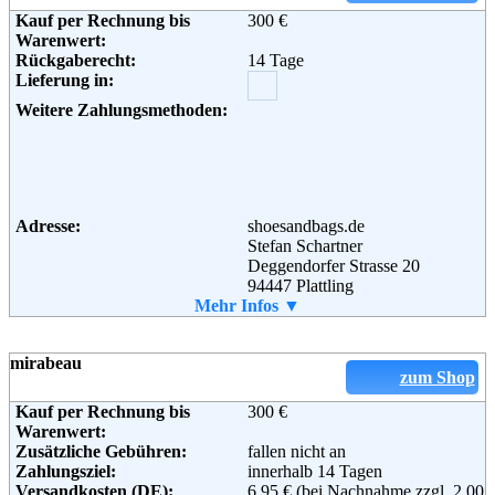
Kauf per Rechnung bis
300 €
Adresse:
Alba Moda GmbH
Warenwert:
Daimlerstraße 13
Rückgaberecht:
14 Tage
D-32108 Bad Salzuflen
Lieferung in:
Telefon:
+49(0) 0180-54 0 55
Email:
service@albamoda.de
Weitere Zahlungsmethoden:
Soziale Kanäle:
Adresse:
shoesandbags.de
Stefan Schartner
Deggendorfer Strasse 20
94447 Plattling
Telefon:
Mehr Infos ▼
+49(0)9931-8961 771
Fax:
+49 (0) 99 31- 89 61 77-3
Email:
info@shoesandbags.de
mirabeau
Soziale Kanäle:
zum Shop
Kauf per Rechnung bis
300 €
Warenwert:
Zusätzliche Gebühren:
fallen nicht an
Zahlungsziel:
innerhalb 14 Tagen
Versandkosten (DE):
6,95 € (bei Nachnahme zzgl. 2,00