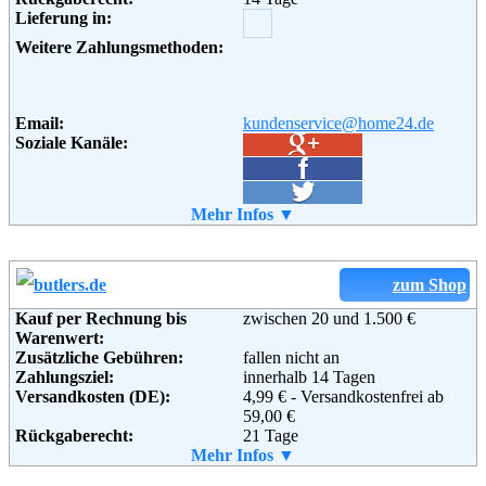
Lieferung in:
Weitere Zahlungsmethoden:
Email:
kundenservice@home24.de
Soziale Kanäle:
Weiterführende
Mehr Infos ▼
Blog
,
AGB
Informationen:
zum Shop
Kauf per Rechnung bis
zwischen 20 und 1.500 €
Warenwert:
Zusätzliche Gebühren:
fallen nicht an
Zahlungsziel:
innerhalb 14 Tagen
Versandkosten (DE):
4,99 € - Versandkostenfrei ab
59,00 €
Rückgaberecht:
21 Tage
Retoure kostenlos:
Mehr Infos ▼
Ja
Retourenschein:
im Paket enthalten