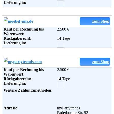
Lieferung in:
Telefon:
+49 (0)89 / 21 55 13 51 - 9
Email:
info@kare24.de
Soziale Kanäle:
Weiterführende
AGB
zum Shop
Informationen:
Kauf per Rechnung bis
2.500 €
Warenwert:
Rückgaberecht:
14 Tage
Lieferung in:
zum Shop
Kauf per Rechnung bis
2.500 €
Warenwert:
Rückgaberecht:
14 Tage
Lieferung in:
Weitere Zahlungsmethoden:
Adresse:
myPartytrends
Paderborner Str. 92