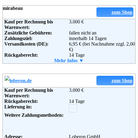
Email:
info@e-combuy.de
mirabeau
Soziale Kanäle:
zum Shop
Kauf per Rechnung bis
3.000 €
Weiterführende
AGB
Warenwert:
Informationen:
Zusätzliche Gebühren:
fallen nicht an
Zahlungsziel:
innerhalb 14 Tagen
Versandkosten (DE):
6,95 € (bei Nachnahme zzgl. 2,00
€)
Rückgaberecht:
14 Tage
Retoure kostenlos:
Mehr Infos ▼
Ja
Retourenschein:
im Paket enthalten
Lieferung in:
Weitere Zahlungsmethoden:
zum Shop
Kauf per Rechnung bis
3.000 €
Warenwert:
Rückgaberecht:
14 Tage
Adresse:
Mirabeau Versand GmbH
Lieferung in:
Steinstraße 28
88339 Bad Waldsee
Weitere Zahlungsmethoden:
Telefon:
0180 5 228410
Email:
service@mirabeau.de
Soziale Kanäle:
Weiterführende
AGB
Adresse:
Loberon GmbH