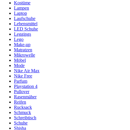
Kostüme
Lampen
Laptop
Laufschuhe
Lebensmittel
LED Schuhe
Leggings
Lego
Make-up
Matratzen
Mikrowelle
Möbel
Mode
Nike Air Max
Nike Free
Parfum
Playstation 4
Pullover
Rasenmäher
Reifen
Rucksack
Schmuck
Schreibtisch
Schuhe
Shisha