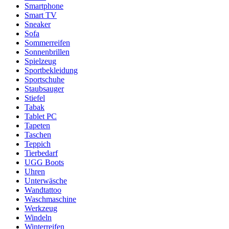
Smartphone
Smart TV
Sneaker
Sofa
Sommerreifen
Sonnenbrillen
Spielzeug
Sportbekleidung
Sportschuhe
Staubsauger
Stiefel
Tabak
Tablet PC
Tapeten
Taschen
Teppich
Tierbedarf
UGG Boots
Uhren
Unterwäsche
Wandtattoo
Waschmaschine
Werkzeug
Windeln
Winterreifen