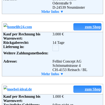
Informationen:
Oderstraße 9
D-24539 Neumünster
Telefon:
Mehr Infos ▼
+49 (0) 4321 - 85 33 66 33
Email:
service@loberon.de
Soziale Kanäle:
Weiterführende
AGB
zum Shop
Informationen:
Kauf per Rechnung bis
3.000 €
Warenwert:
Rückgaberecht:
14 Tage
Lieferung in:
Weitere Zahlungsmethoden:
Adresse:
Fellini Concept AG
Schönmattstrasse 4
CH-4153 Reinach / BL
Telefon:
Mehr Infos ▼
01805 89 89 13
Fax:
+41 (0)61-5111179
Soziale Kanäle:
zum Shop
Kauf per Rechnung bis
1.000 €
Warenwert:
Zusätzliche Gebühren:
fallen nicht an