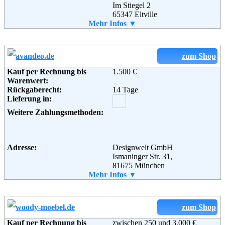
Soziale Kanäle:
Im Stiegel 2
65347 Eltville
Telefon:
Mehr Infos ▼
0800 ­664 87 84
Fax:
06723 87863
Email:
service@salesfever.de
Soziale Kanäle:
zum Shop
Kauf per Rechnung bis
1.500 €
Weiterführende
AGB
Warenwert:
Informationen:
Rückgaberecht:
14 Tage
Lieferung in:
Weitere Zahlungsmethoden:
Adresse:
Designwelt GmbH
Ismaninger Str. 31,
81675 München
Telefon:
Mehr Infos ▼
+49 (0) 89 1222 8060
Fax:
+49 (0) 89 1222 80649
Email:
service@avandeo.de
Soziale Kanäle:
zum Shop
Kauf per Rechnung bis
zwischen 250 und 3.000 €