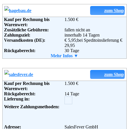
Lieferung in:
Weitere Zahlungsmethoden:
zum Shop
Kauf per Rechnung bis
1.500 €
Warenwert:
Zusätzliche Gebühren:
fallen nicht an
Adresse:
BUTLERS GmbH & Co. KG
Zahlungsziel:
innerhalb 14 Tagen
Hohenzollernring 16-18
Versandkosten (DE):
€ 5,95;bei Speditoinslieferung €
50672 Köln
29,95
Telefon:
+49 (0) 221 272 648 0
Rückgaberecht:
30 Tage
Fax:
+49 (0) 221 272 648 48
Retoure kostenlos:
Mehr Infos ▼
Ja
Email:
info@butlers.com
Retourenschein:
im Paket enthalten
Soziale Kanäle:
Lieferung in:
Weiterführende
AGB
Informationen:
Weitere Zahlungsmethoden:
zum Shop
Kauf per Rechnung bis
1.500 €
Warenwert:
Rückgaberecht:
14 Tage
Adresse:
Handelsgesellschaft für Baustoffe
Lieferung in:
mbH & Co. KG
Celler Straße 47
Weitere Zahlungsmethoden:
29614 Soltau
Telefon:
018105030003
Fax:
05191-98664-028
Email:
info@hagebau.de
Adresse:
SalesFever GmbH