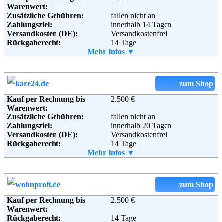
Warenwert:
Zusätzliche Gebühren:
fallen nicht an
Weitere Zahlungsmethoden:
Zahlungsziel:
innerhalb 14 Tagen
Versandkosten (DE):
Versandkostenfrei
Rückgaberecht:
14 Tage
Retoure kostenlos:
Mehr Infos ▼
Ja
Adresse:
Bavaria Möbel und Sanitär
Retourenschein:
muss angefordert werden
GmbH
Lieferung in:
Gabriel-von-Seidl-Straße 67
Weitere Zahlungsmethoden:
82031 Grünwald
zum Shop
Telefon:
089/416163560
Kauf per Rechnung bis
2.500 €
Adresse:
Inh. D&S Trading GbR
Fax:
089-69349050
Warenwert:
Mescheder Str. 25
Email:
kontakt@moebel-sanitaer.de
Zusätzliche Gebühren:
fallen nicht an
D-59889 Eslohe (Nordrhein-
Soziale Kanäle:
Zahlungsziel:
innerhalb 20 Tagen
Westfalen, Hochsauerland)
Versandkosten (DE):
Versandkostenfrei
Germany
Rückgaberecht:
14 Tage
Telefon:
02973 97 91 20
Retoure kostenlos:
Mehr Infos ▼
Ja
Fax:
02973 9791210
Retourenschein:
muss angefordert werden
Email:
service@pharao24.de
Lieferung in:
Soziale Kanäle:
Weitere Zahlungsmethoden:
zum Shop
Weiterführende
Blog
Kauf per Rechnung bis
2.500 €
Adresse:
KARE Online GmbH
Informationen:
Warenwert:
Zeppelinstr. 16
Rückgaberecht:
14 Tage
85746 Garching