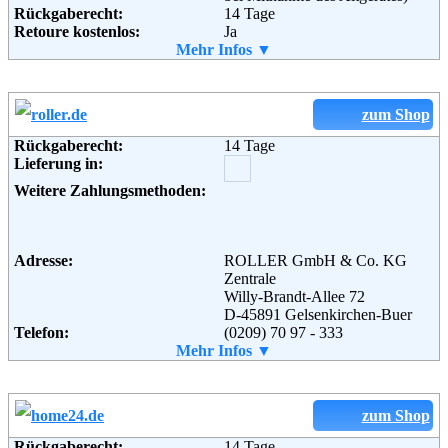
Rückgaberecht:
14 Tage
Retoure kostenlos:
Ja
Weiterführende
Blog
,
AGB
Retourenschein:
Mehr Infos ▼
im Paket enthalten
Informationen:
Lieferung in:
Weitere Zahlungsmethoden:
zum Shop
Rückgaberecht:
14 Tage
Lieferung in:
Weitere Zahlungsmethoden:
Adresse:
KARSTADT Warenhaus GmbH
Theodor-Althoff-Str. 2
45133 Essen
Telefon:
+49 (0) 180 - 5114414
Adresse:
ROLLER GmbH & Co. KG
Fax:
+49 (0) 180 - 5446610
Zentrale
Email:
hotline@karstadt.de
Willy-Brandt-Allee 72
Soziale Kanäle:
D-45891 Gelsenkirchen-Buer
Telefon:
(0209) 70 97 - 333
Fax:
Mehr Infos ▼
(0209) 70 97 - 209
Weiterführende
AGB
Email:
info@roller.de
Informationen:
Weiterführende
AGB
Informationen:
zum Shop
Rückgaberecht:
14 Tage