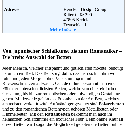
32130 Enger
Telefon:
+49 5224 - 93 80 80 6
Adresse:
Hencken Design Group
Fax:
+49 5224 - 99 73 46
Ritterstraße 296
Email:
info@moebelgalerieshop.de
47805 Krefeld
Weiterführende
Blog
,
AGB
Deutschland
Informationen:
Telefon:
Mehr Infos ▼
02151 - 3658370
Fax:
02151 - 3658371
Email:
info@designhoming.com
Von japanischer Schlafkunst bis zum Romantiker –
Die breite Auswahl der Betten
Jeder Mensch, welcher entspannt und gut schlafen möchte, benötigt
natürlich ein Bett. Das Bett sorgt dafür, das man sich in ihm wohl
fühlt und jeden Morgen ohne Verspannungen und
Rückenschmerzen aufwacht. Gerade online bekommt man eine
Fülle der unterschiedlichsten Betten, welche von einer einfachen
Gestaltung bis hin zur romantischen oder aufwändigen Gestaltung
gehen. Mittlerweile gehört das Futonbett zu der Art Bett, welches
am meisten verkauft wird. Aufwändiger gestaltet sind
Polsterbetten
und zu den romantischen Bettentypen gehören Metallbetten oder
Himmelbetten. Mit den
Rattanbetten
bekommt man auch im
heimischen Schlafzimmer ein exotisches Flair. Beim online Kauf all
dieser Betten wird sogar die Möglichkeit geboten die Betten online