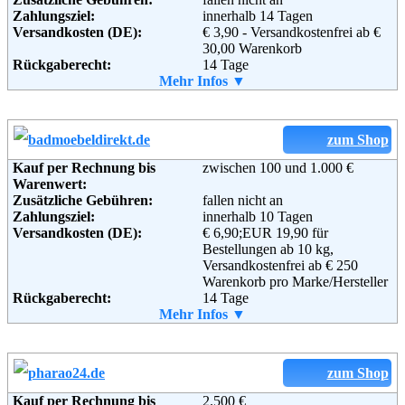
Zahlungsziel:
innerhalb 14 Tagen
Versandkosten (DE):
€ 3,90 - Versandkostenfrei ab €
30,00 Warenkorb
Rückgaberecht:
14 Tage
Retoure kostenlos:
Mehr Infos ▼
Ja
Retourenschein:
muss angefordert werden
Lieferung in:
Weitere Zahlungsmethoden:
zum Shop
Kauf per Rechnung bis
zwischen 100 und 1.000 €
Warenwert:
Zusätzliche Gebühren:
fallen nicht an
Adresse:
Ideal Group KG
Zahlungsziel:
innerhalb 10 Tagen
Hengstforde 2
Versandkosten (DE):
€ 6,90;EUR 19,90 für
26607 Aurich - Middels
Bestellungen ab 10 kg,
Telefon:
04947 - 91 76 77
Versandkostenfrei ab € 250
Fax:
+49 (0) 4947 917655
Warenkorb pro Marke/Hersteller
Email:
info@moebel-ideal.de
Rückgaberecht:
14 Tage
Soziale Kanäle:
Retoure kostenlos:
Mehr Infos ▼
Ja
Retourenschein:
es liegt kein Retorenschein bei -
Weiterführende
Blog
je nach Produkt erfolgt die
Informationen:
Rücksendung individuell über
zum Shop
Paketdienst oder Spedition
Lieferung in:
Kauf per Rechnung bis
2.500 €