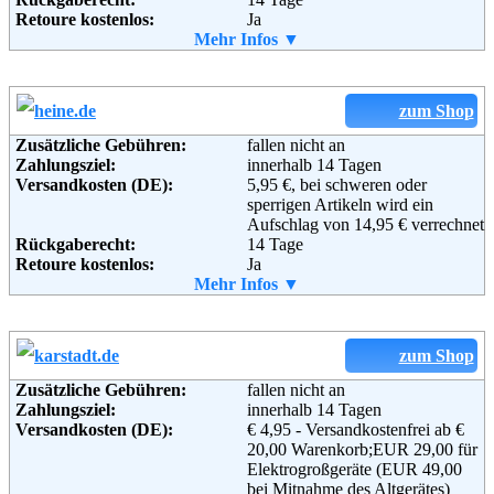
Telefon:
+49 (0)40 - 6461 - 0
Retoure kostenlos:
Ja
Fax:
+49 (0)40 - 6461 - 8571
Retourenschein:
Mehr Infos ▼
im Paket enthalten
Email:
service@otto.de
Lieferung in:
Soziale Kanäle:
Weitere Zahlungsmethoden:
zum Shop
Weiterführende
Blog
,
AGB
Zusätzliche Gebühren:
fallen nicht an
Informationen:
Zahlungsziel:
innerhalb 14 Tagen
Adresse:
Baur Versand (GmbH & Co KG)
Versandkosten (DE):
5,95 €, bei schweren oder
Bahnhofstraße 10
sperrigen Artikeln wird ein
96222 Burgkunstadt
Aufschlag von 14,95 € verrechnet
Telefon:
+49 (0)180-530 50 50
Rückgaberecht:
14 Tage
Fax:
+49 (0)9572-91 22 55
Retoure kostenlos:
Ja
Email:
service@baur.de
Retourenschein:
Mehr Infos ▼
im Paket enthalten
Soziale Kanäle:
Lieferung in:
Weitere Zahlungsmethoden:
zum Shop
Weiterführende
Blog
,
AGB
Adresse:
Heinrich Heine GmbH
Informationen:
Zusätzliche Gebühren:
fallen nicht an
Windeckstraße 15
Zahlungsziel:
innerhalb 14 Tagen
D-76135 Karlsruhe
Versandkosten (DE):
€ 4,95 - Versandkostenfrei ab €
Telefon:
0180–53636
20,00 Warenkorb;EUR 29,00 für
Fax:
+49-(0)721-991 1919
Elektrogroßgeräte (EUR 49,00
Email:
info@heine.de
bei Mitnahme des Altgerätes)
Soziale Kanäle: