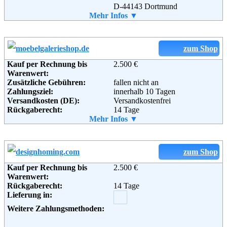
D-44143 Dortmund
Telefon:
Mehr Infos ▼
+49 231 44998960
Fax:
+49 231 44998961
Email:
info@mypartytrends.com
Soziale Kanäle:
zum Shop
Weiterführende
AGB
Informationen:
Kauf per Rechnung bis
2.500 €
Warenwert:
Zusätzliche Gebühren:
fallen nicht an
Zahlungsziel:
innerhalb 10 Tagen
Versandkosten (DE):
Versandkostenfrei
Rückgaberecht:
14 Tage
Retoure kostenlos:
Mehr Infos ▼
Ja
Retourenschein:
Kein Retourschein erforderlich.
Ware wird im Falle eine
Widerrufs kostenlos abgeholt.
zum Shop
Lieferung in:
Kauf per Rechnung bis
2.500 €
Weitere Zahlungsmethoden:
Warenwert:
Rückgaberecht:
14 Tage
Lieferung in:
Adresse:
OWL-Wohndesign e.K.
Weitere Zahlungsmethoden:
Inh. Daniela Gehring
Kohkamp 2