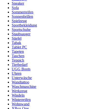
Sneaker
Sofa
Sommerreifen
Sonnenbrillen
Spielzeug
Sportbekleidung
Sportschuhe
Staubsauger
Stiefel
Tabak
Tablet PC
Tapeten
Taschen
Teppich
Tierbedarf
UGG Boots
Uhren
Unterwäsche
Wandtattoo
Waschmaschine
Werkzeug
Windeln
Winterreifen
Wohnwand
XBox One