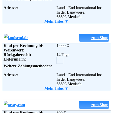
Webergasse 1
01067 Dresden
Adresse:
Lands’ End International Inc
Telefon:
+49 (0351) 48123-0
In der Langwiese,
Fax:
+49 (0351) 48123 848
66693 Mettlach
Email:
info@egoist.de
Telefon:
Mehr Infos ▼
+49 (0) 00 90 90 100
Soziale Kanäle:
Fax:
+49 (0) 800 9 09 02 00
Weiterführende
AGB
Email:
kommunikation@landsend.de
Informationen:
Soziale Kanäle:
zum Shop
Kauf per Rechnung bis
1.000 €
Weiterführende
Blog
,
AGB
Warenwert:
Informationen:
Rückgaberecht:
14 Tage
Lieferung in:
Weitere Zahlungsmethoden:
Adresse:
Lands’ End International Inc
In der Langwiese,
66693 Mettlach
Telefon:
Mehr Infos ▼
+49 (0) 00 90 90 100
Fax:
+49 (0) 800 9 09 02 00
Email:
kommunikation@landsend.de
Soziale Kanäle:
zum Shop
Kauf per Rechnung bis
300 €