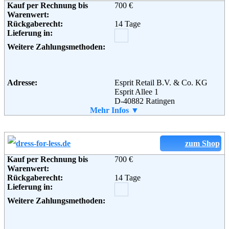
Kauf per Rechnung bis
700 €
Informationen:
Warenwert:
Adresse:
TOM TAILOR Retail GmbH
Rückgaberecht:
14 Tage
Garstedter Weg 14
Lieferung in:
22453 Hamburg
Telefon:
+49 (0) 180 - 5824567
Weitere Zahlungsmethoden:
Fax:
+49 (0) 180 - 5824568
Email:
e-shop@tom-tailor.de
Soziale Kanäle:
Adresse:
Esprit Retail B.V. & Co. KG
Esprit Allee 1
D-40882 Ratingen
Weiterführende
AGB
Telefon:
Mehr Infos ▼
+49 0()800 00 377748
Informationen:
Fax:
+49 (0)800 11 377748.
Email:
service@esprit.de
Soziale Kanäle:
zum Shop
Kauf per Rechnung bis
700 €
Weiterführende
AGB
Warenwert:
Informationen:
Rückgaberecht:
14 Tage
Lieferung in:
Weitere Zahlungsmethoden: