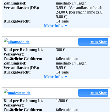
Zahlungsziel:
innerhalb 14 Tagen
Telefon:
+49 (0) 800 240 10 20
Versandkosten (DE):
3,95 € - Versandkostenfrei ab
Fax:
+49 (0) 30 2759 46 93
24,00 € (bei Nachnahme zzgl.
Email:
service@zalando.de
5,00 €)
Soziale Kanäle:
Rückgaberecht:
14 Tage
Retoure kostenlos:
Mehr Infos ▼
Nein
Retourenschein:
im Paket enthalten
Weiterführende
Blog
,
AGB
Lieferung in:
Informationen:
Weitere Zahlungsmethoden:
zum Shop
Kauf per Rechnung bis
300 €
Warenwert:
Zusätzliche Gebühren:
fallen nicht an
Adresse:
CBR eCommerce GmbH
Zahlungsziel:
innerhalb 14 Tagen
Hunäusstraße 5
Versandkosten (DE):
5,95 €
29227 Celle
Rückgaberecht:
14 Tage
Telefon:
01805-654 555
Retoure kostenlos:
Mehr Infos ▼
Ja
Fax:
01805-654 999
Retourenschein:
im Paket enthalten
Email:
onlineshop@cecil.de
Lieferung in:
Soziale Kanäle:
Weiterführende
Blog
Weitere Zahlungsmethoden:
zum Shop
Informationen:
Kauf per Rechnung bis
1.500 €
Adresse:
Alba Moda GmbH
Warenwert:
Daimlerstraße 13
Zusätzliche Gebühren:
fallen nicht an
D-32108 Bad Salzuflen