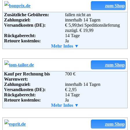
zum Shop
Weiterführende
Blog
,
AGB
Zusätzliche Gebühren:
fallen nicht an
Informationen:
Zahlungsziel:
innerhalb 14 Tagen
Adresse:
Baur Versand (GmbH & Co KG)
Versandkosten (DE):
€ 5,99;bei Speditionslieferung
Bahnhofstraße 10
zuzügl. € 19,99
96222 Burgkunstadt
Rückgaberecht:
14 Tage
Telefon:
+49 (0)180-530 50 50
Retoure kostenlos:
Ja
Fax:
+49 (0)9572-91 22 55
Retourenschein:
Mehr Infos ▼
im Paket enthalten
Email:
service@baur.de
Lieferung in:
Soziale Kanäle:
Weitere Zahlungsmethoden:
zum Shop
Weiterführende
Blog
,
AGB
Kauf per Rechnung bis
700 €
Informationen:
Warenwert:
Adresse:
bonprix Handelsgesellschaft mbH
Zahlungsziel:
innerhalb 14 Tagen
Haldesdorfer Straße 61
Versandkosten (DE):
€ 2,95
22179 Hamburg
Rückgaberecht:
14 Tage
Telefon:
+49 (0) 40 – 64 62 – 0
Retoure kostenlos:
Ja
Fax:
+49 (0) 40 – 64 62 –37 00
Retourenschein:
Mehr Infos ▼
im Paket enthalten
Email:
service@bonprix.net
Lieferung in:
Soziale Kanäle:
Weitere Zahlungsmethoden:
zum Shop
Weiterführende
AGB