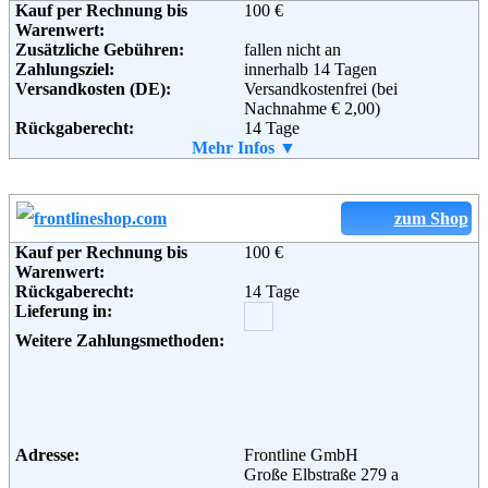
Kauf per Rechnung bis
100 €
Warenwert:
Zusätzliche Gebühren:
fallen nicht an
Zahlungsziel:
innerhalb 14 Tagen
Adresse:
Versandkosten (DE):
KARSTADT Warenhaus GmbH
Versandkostenfrei (bei
Theodor-Althoff-Str. 2
Nachnahme € 2,00)
Rückgaberecht:
45133 Essen
14 Tage
Telefon:
Retoure kostenlos:
Mehr Infos ▼
+49 (0) 180 - 5114414
Ja
Fax:
Retourenschein:
+49 (0) 180 - 5446610
im Paket enthalten
Email:
Lieferung in:
hotline@karstadt.de
Soziale Kanäle:
Weitere Zahlungsmethoden:
zum Shop
Kauf per Rechnung bis
100 €
Weiterführende
AGB
Warenwert:
Informationen:
Rückgaberecht:
14 Tage
Adresse:
s.Oliver Bernd Freier GmbH &
Lieferung in:
Co. KG
s.Oliver Straße 1
Weitere Zahlungsmethoden:
97228 Rottendorf
Telefon:
+49 (0) 180 - 5007704
Fax:
+49 (0) 180 - 5007705
Email:
onlineshop@soliver.com
Soziale Kanäle:
Adresse:
Frontline GmbH
Große Elbstraße 279 a