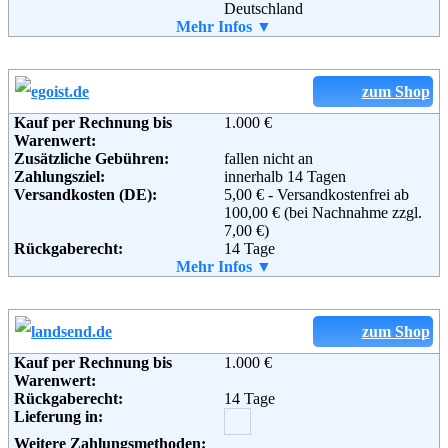
Deutschland
Telefon:
Mehr Infos ▼
+49 (0) 241 900 53 37 22
Fax:
+49 (0) 241 900 53 37 20
Email:
info@navabi.tv
Soziale Kanäle:
zum Shop
Kauf per Rechnung bis
1.000 €
Warenwert:
Zusätzliche Gebühren:
fallen nicht an
Zahlungsziel:
innerhalb 14 Tagen
Versandkosten (DE):
5,00 € - Versandkostenfrei ab
100,00 € (bei Nachnahme zzgl.
7,00 €)
Rückgaberecht:
14 Tage
Retoure kostenlos:
Mehr Infos ▼
Ja
Retourenschein:
Muss selbst gedruckt werden
Lieferung in:
Weitere Zahlungsmethoden:
zum Shop
Kauf per Rechnung bis
1.000 €
Warenwert:
Rückgaberecht:
14 Tage
Lieferung in:
Adresse:
EGO IST GmbH
Weitere Zahlungsmethoden: