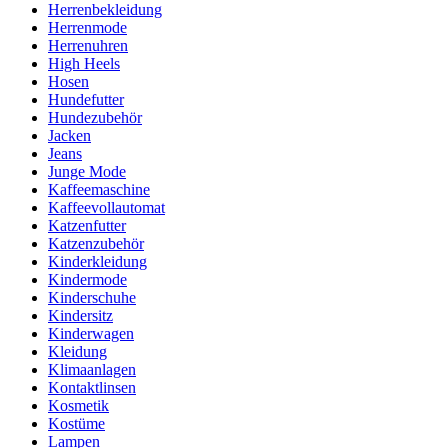
Herrenbekleidung
Herrenmode
Herrenuhren
High Heels
Hosen
Hundefutter
Hundezubehör
Jacken
Jeans
Junge Mode
Kaffeemaschine
Kaffeevollautomat
Katzenfutter
Katzenzubehör
Kinderkleidung
Kindermode
Kinderschuhe
Kindersitz
Kinderwagen
Kleidung
Klimaanlagen
Kontaktlinsen
Kosmetik
Kostüme
Lampen