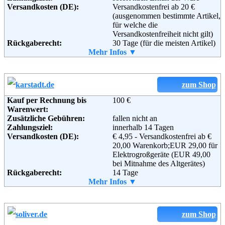
Versandkosten (DE):
Versandkostenfrei ab 20 €
(ausgenommen bestimmte Artikel,
für welche die
Versandkostenfreiheit nicht gilt)
Rückgaberecht:
30 Tage (für die meisten Artikel)
Retoure kostenlos:
Mehr Infos ▼
Ja, ab einem Warenwert von 40 €.
Retourenschein:
Muss selbst gedruckt werden
Lieferung in:
Weitere Zahlungsmethoden:
zum Shop
Kauf per Rechnung bis
100 €
Warenwert:
Zusätzliche Gebühren:
fallen nicht an
Adresse:
Amazon EU S.a.r.l.
Zahlungsziel:
innerhalb 14 Tagen
Rue Plaetis
Versandkosten (DE):
€ 4,95 - Versandkostenfrei ab €
2338 Luxemburg
20,00 Warenkorb;EUR 29,00 für
Telefon:
+49 (0)8 00-3 63 84 6
Elektrogroßgeräte (EUR 49,00
Email:
impressum@amazon.de
bei Mitnahme des Altgerätes)
Soziale Kanäle:
Rückgaberecht:
14 Tage
Retoure kostenlos:
Mehr Infos ▼
Ja
Retourenschein:
im Paket enthalten
Weiterführende
AGB
Lieferung in:
Informationen:
Weitere Zahlungsmethoden:
zum Shop