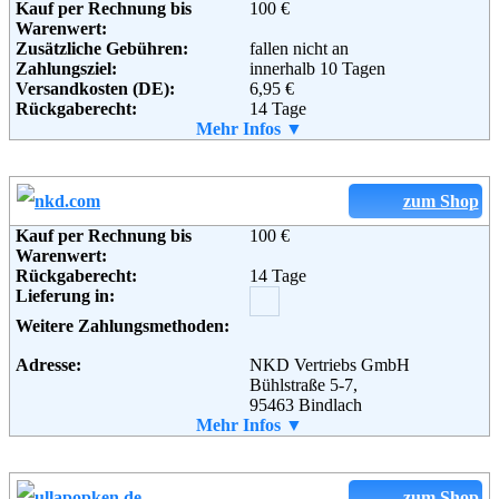
Kauf per Rechnung bis
100 €
Weiterführende
AGB
Warenwert:
Informationen:
Zusätzliche Gebühren:
fallen nicht an
Zahlungsziel:
innerhalb 10 Tagen
Versandkosten (DE):
6,95 €
Rückgaberecht:
14 Tage
Retoure kostenlos:
Mehr Infos ▼
Ja
Retourenschein:
im Paket enthalten
Lieferung in:
Weitere Zahlungsmethoden:
zum Shop
Kauf per Rechnung bis
100 €
Warenwert:
Rückgaberecht:
14 Tage
Adresse:
CONLEY'S Modekontor GmbH
Lieferung in:
Strandbaddamm 2 - 4
D-22880 Wedel
Weitere Zahlungsmethoden:
Telefon:
+49 (0) 180 - 52 52 581
Fax:
+49 (0) 180 - 52 52 582
Adresse:
NKD Vertriebs GmbH
Email:
webmaster@conleys.de
Bühlstraße 5-7,
Soziale Kanäle:
95463 Bindlach
Telefon:
Mehr Infos ▼
+49 (0) 180 - 5 30 35 10
Fax:
+49 (0) 180 - 330 60 61
Email:
onlineshop@nkd.com
Weiterführende
Blog
,
AGB
Soziale Kanäle:
Informationen:
zum Shop