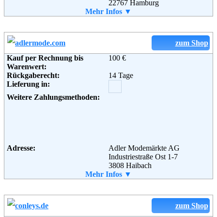
22767 Hamburg
Weiterführende
AGB
Telefon:
Mehr Infos ▼
+49 (0) 1805 – 376685
Informationen:
Fax:
+49 (0) 40 - 808 159 505
Email:
kundenservice@frontlineshop.com
Soziale Kanäle:
zum Shop
Kauf per Rechnung bis
100 €
Warenwert:
Weiterführende
AGB
Rückgaberecht:
14 Tage
Informationen:
Lieferung in:
Weitere Zahlungsmethoden:
Adresse:
Adler Modemärkte AG
Industriestraße Ost 1-7
3808 Haibach
Telefon:
Mehr Infos ▼
+49 (0) 180 - 69 94 94 9
Fax:
+49 6021 - 63 38 49 8
Email:
bestellung@adler.de
Soziale Kanäle:
zum Shop