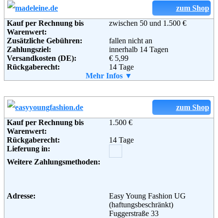
Weiterführende
AGB
zum Shop
Informationen:
Kauf per Rechnung bis
zwischen 50 und 1.500 €
Warenwert:
Zusätzliche Gebühren:
fallen nicht an
Zahlungsziel:
innerhalb 14 Tagen
Versandkosten (DE):
€ 5,99
Rückgaberecht:
14 Tage
Retoure kostenlos:
Mehr Infos ▼
Ja
Retourenschein:
im Paket enthalten
Lieferung in:
Weitere Zahlungsmethoden:
zum Shop
Kauf per Rechnung bis
1.500 €
Adresse:
MADELEINE Mode GmbH
Warenwert:
Im Pinderpark 7
Rückgaberecht:
14 Tage
90513 Zirndorf
Lieferung in:
Zirndorf / Bayern
Telefon:
01805 300 800
Weitere Zahlungsmethoden:
Fax:
01805 502 810
Email:
service@madeleine.de
Soziale Kanäle:
Adresse:
Easy Young Fashion UG
(haftungsbeschränkt)
Fuggerstraße 33