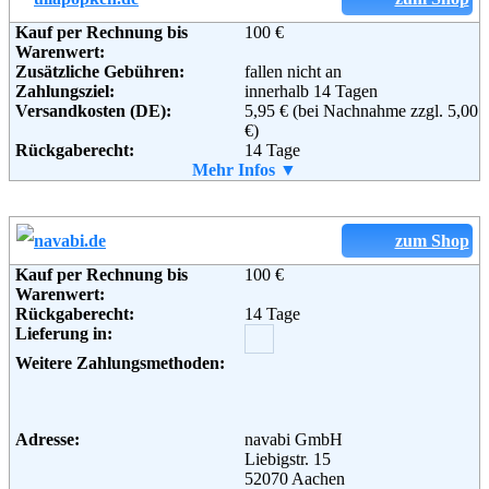
Weiterführende
AGB
Informationen:
Kauf per Rechnung bis
100 €
Warenwert:
Zusätzliche Gebühren:
fallen nicht an
Zahlungsziel:
innerhalb 14 Tagen
Versandkosten (DE):
5,95 € (bei Nachnahme zzgl. 5,00
€)
Rückgaberecht:
14 Tage
Retoure kostenlos:
Mehr Infos ▼
Ja
Retourenschein:
im Paket enthalten
Lieferung in:
Weitere Zahlungsmethoden:
zum Shop
Kauf per Rechnung bis
100 €
Adresse:
Ulla Popken GmbH
Warenwert:
Am Waldrand 19
Rückgaberecht:
14 Tage
26178 Rastede
Lieferung in:
Telefon:
+49 (0) 800 - 53 33 999
Fax:
+49 (0) 800 - 56 66 999
Weitere Zahlungsmethoden:
Email:
kunden-service@popken.de
Soziale Kanäle:
Weiterführende
AGB
Informationen:
Adresse:
navabi GmbH
Liebigstr. 15
52070 Aachen