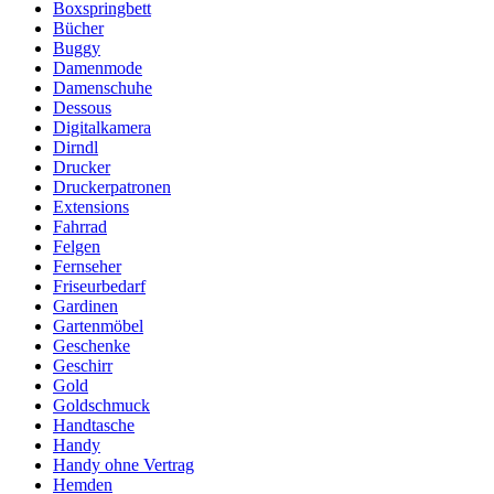
Boxspringbett
Bücher
Buggy
Damenmode
Damenschuhe
Dessous
Digitalkamera
Dirndl
Drucker
Druckerpatronen
Extensions
Fahrrad
Felgen
Fernseher
Friseurbedarf
Gardinen
Gartenmöbel
Geschenke
Geschirr
Gold
Goldschmuck
Handtasche
Handy
Handy ohne Vertrag
Hemden