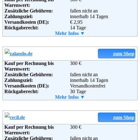
Weiterführende
AGB
Warenwert:
Informationen:
Zusätzliche Gebühren:
fallen nicht an
Zahlungsziel:
innerhalb 14 Tagen
Versandkosten (DE):
€ 2,95
Rückgaberecht:
14 Tage
Retoure kostenlos:
Mehr Infos ▼
Ja
Retourenschein:
im Paket enthalten
Lieferung in:
Weitere Zahlungsmethoden:
zum Shop
Kauf per Rechnung bis
300 €
Adresse:
ORSAY GmbH
Warenwert:
Im Lossenfeld 12
Zusätzliche Gebühren:
fallen nicht an
D-77731 Willstätt-Sand
Zahlungsziel:
innerhalb 14 Tagen
Telefon:
+49 (0) 800 - 67 72 92 66
Versandkosten (DE):
Versandkostenfrei
Email:
info@orsay.com
Rückgaberecht:
30 Tage
Soziale Kanäle:
Retoure kostenlos:
Mehr Infos ▼
Ja
Retourenschein:
im Paket enthalten
Lieferung in:
Weiterführende
AGB
Weitere Zahlungsmethoden:
zum Shop
Informationen:
Kauf per Rechnung bis
300 €
Adresse:
Zalando AG
Warenwert:
Sonnenburger Str. 73
Zusätzliche Gebühren:
fallen nicht an
10437 Berlin