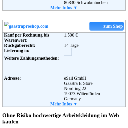
86830 Schwabmünchen
Telefon:
Mehr Infos ▼
08232/74121
Email:
info@easyyoungfashion.de
Soziale Kanäle:
zum Shop
Kauf per Rechnung bis
1.500 €
Weiterführende
Blog
,
AGB
Warenwert:
Informationen:
Rückgaberecht:
14 Tage
Lieferung in:
Weitere Zahlungsmethoden:
Adresse:
eSail GmbH
Gaastra E-Store
Nordring 22
19073 Wittenförden
Germany
Telefon:
Mehr Infos ▼
+49 (0)385 2095960 1
Email:
service@gaastraproshop.com
Soziale Kanäle:
Ohne Risiko hochwertige Arbeitskleidung im Web
kaufen
Weiterführende
Blog