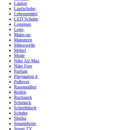
Laptop
Laufschuhe
Lebensmittel
LED Schuhe
Leggings
Lego
Make-up
Matratzen
Mikrowelle
Möbel
Mode
Nike Air Max
Nike Free
Parfum
Playstation 4
Pullover
Rasenmäher
Reifen
Rucksack
Schmuck
Schreibtisch
Schuhe
Shisha
Smartphone
Smart TV