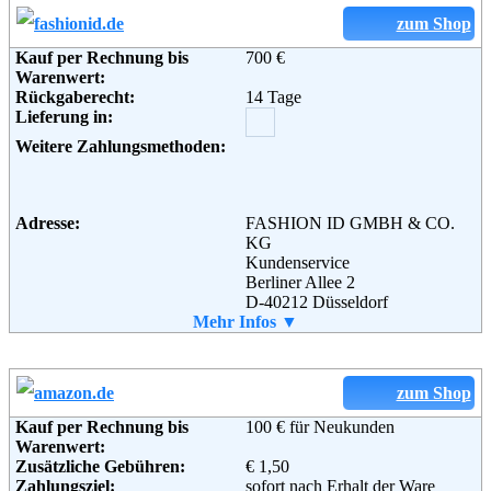
Soziale Kanäle:
zum Shop
Kauf per Rechnung bis
700 €
Warenwert:
Weiterführende
AGB
Rückgaberecht:
14 Tage
Informationen:
Lieferung in:
Weitere Zahlungsmethoden:
Adresse:
FASHION ID GMBH & CO.
KG
Kundenservice
Berliner Allee 2
D-40212 Düsseldorf
Telefon:
Mehr Infos ▼
+49 (0) 800 - 700 31 00
Fax:
+49 (0) 800 - 700 32 00
Email:
service@fashionid.de
Soziale Kanäle:
zum Shop
Kauf per Rechnung bis
100 € für Neukunden
Weiterführende
Blog
,
AGB
Warenwert:
Informationen:
Zusätzliche Gebühren:
€ 1,50
Zahlungsziel:
sofort nach Erhalt der Ware