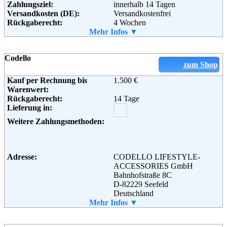
Zahlungsziel:
innerhalb 14 Tagen
Telefon:
+49(0) 0180-54 0 55
Versandkosten (DE):
Versandkostenfrei
Email:
service@albamoda.de
Rückgaberecht:
4 Wochen
Soziale Kanäle:
Retoure kostenlos:
Mehr Infos ▼
Ja
Retourenschein:
Muss selbst gedruckt werden
Lieferung in:
Codello
Weitere Zahlungsmethoden:
zum Shop
Kauf per Rechnung bis
1.500 €
Warenwert:
Rückgaberecht:
14 Tage
Adresse:
Modestern GmbH
Lieferung in:
Fritz-Peters-Str. 20 H
D-47447 Moers
Weitere Zahlungsmethoden:
Telefon:
01805 - 83 8888
Email:
info@modestern.de
Soziale Kanäle:
Weiterführende
Blog
Adresse:
CODELLO LIFESTYLE-
Informationen:
ACCESSORIES GmbH
Bahnhofstraße 8C
D-82229 Seefeld
Deutschland
Telefon:
Mehr Infos ▼
+49 (0) 89 / 143 67 152 - 100
Email:
service@codello-shop.com
Soziale Kanäle: