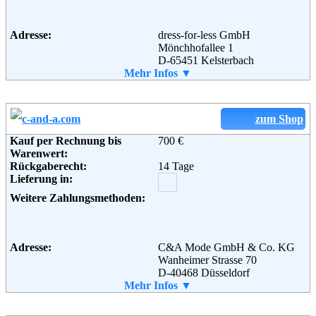
Adresse:
dress-for-less GmbH
Mönchhofallee 1
D-65451 Kelsterbach
Telefon:
Mehr Infos ▼
+49 (0) 1805 - 3675377
Fax:
+49 (0) 1805 - 7467329
Email:
service@dress-for-less.de
Soziale Kanäle:
zum Shop
Kauf per Rechnung bis
700 €
Warenwert:
Weiterführende
AGB
Rückgaberecht:
14 Tage
Informationen:
Lieferung in:
Weitere Zahlungsmethoden:
Adresse:
C&A Mode GmbH & Co. KG
Wanheimer Strasse 70
D-40468 Düsseldorf
Telefon:
Mehr Infos ▼
+49 (0) 211 / 9872-0
Fax:
+49 (0) 211 9872
Email:
service@shop-cunda.de