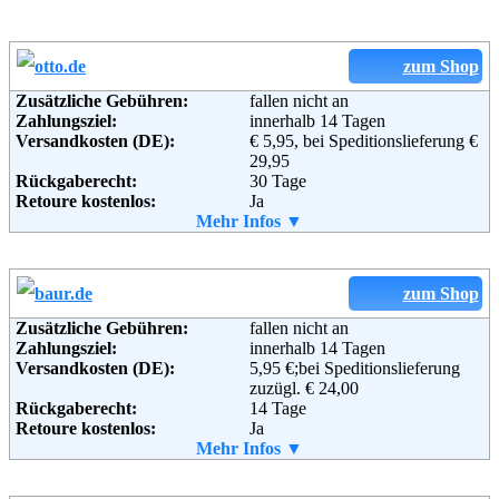
zum Shop
Zusätzliche Gebühren:
fallen nicht an
Zahlungsziel:
innerhalb 14 Tagen
Versandkosten (DE):
€ 5,95, bei Speditionslieferung €
29,95
Rückgaberecht:
30 Tage
Retoure kostenlos:
Ja
Retourenschein:
Mehr Infos ▼
im Paket enthalten
Lieferung in:
Weitere Zahlungsmethoden:
zum Shop
Zusätzliche Gebühren:
fallen nicht an
Zahlungsziel:
innerhalb 14 Tagen
Adresse:
Otto GmbH & Co KG
Versandkosten (DE):
5,95 €;bei Speditionslieferung
Wandsbeker Straße 3-7
zuzügl. € 24,00
22172 Hamburg
Rückgaberecht:
14 Tage
Telefon:
+49 (0)40 - 6461 - 0
Retoure kostenlos:
Ja
Fax:
+49 (0)40 - 6461 - 8571
Retourenschein:
Mehr Infos ▼
im Paket enthalten
Email:
service@otto.de
Lieferung in:
Soziale Kanäle:
Weitere Zahlungsmethoden: